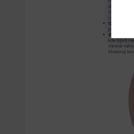
materiálu n
držet a odol
Více o apex
modeláže
.
C-oblouk
-
přírodního 
Stresový b
kde bývá ne
třetině neht
Stresový bo