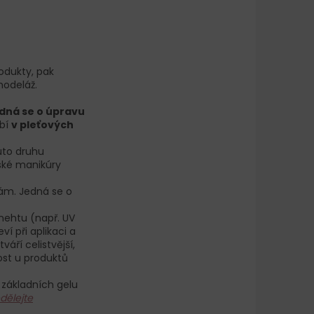
odukty, pak
modeláž.
dná se o úpravu
ábí
v pleťových
uto druhu
zské manikúry
kám. Jedná se o
 nehtu (např. UV
ví při aplikaci a
áří celistvější,
ost u produktů
 základních gelu
dělejte