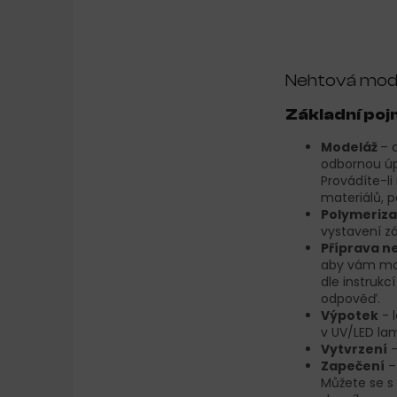
Nehtová mode
Základní po
Modeláž
– 
odbornou úp
Provádíte-l
materiálů, 
Polymeriz
vystavení zá
Příprava n
aby vám man
dle instrukc
odpověď.
Výpotek
- 
v UV/LED lam
Vytvrzení
–
Zapečení
–
Můžete se s 