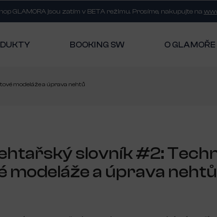
shop GLAMORA jsou zatím v BETA režimu. Prosíme, nakupujte na
www
ODUKTY
BOOKING SW
O GLAMOŘE
htové modeláže a úprava nehtů
ehtařský slovník #2: Tech
é modeláže a úprava nehtů