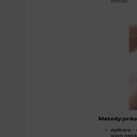
slovníku.
Metody prá
Aplikace
– 
jejich naná