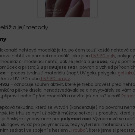
láž a její metody
jmy
dokonalá nehtová modeláž je to, po čem touží každá nehtová de
ravu nehtů za pomoci materiálů, jako jsou
UV/LED gely
, polygel
i modeláž či modelaci nehtů, pak se jedná o
proces
, kdy s pom
pomůcek a přístrojů
upravujete tvar,
povrch a vzhled přírodníc
ace
– proces tvrdnutí materiálu (např. UV gelu, polygelu,
gel laku
ření z UV, LED nebo
UV/LED lampy
.
ehtu
– označuje souhrn aktivit, které je třeba provést před neht
ikúra pěkně držela, nenadzvedávala se a nevytvářely se vám od
í „připravit nehet” před modeláží a nevíte jak na to? V naší
Porad
lepkavá tekutina, která se vytváří (kondenzuje) na povrchu nehtu
pě. Na trhu se nyní už běžně můžete setkat i s produkty, které 
 je českým synonymem pro
polymerizaci
. Významově se neliší
 slangový výraz pro polymerizaci, tedy vytvrzení materiálu v UV
ním setkat i ve spojení s heslem „
Trouba
", které jsme si představ