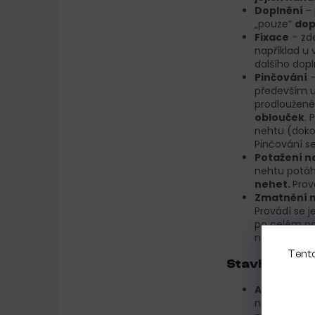
Doplnění
–
„pouze“
dop
Fixace
– zd
například u 
dalšího dopl
Pinčování
–
především u
prodloužené
oblouček
. 
nehtu (doko
Pinčování s
Potažení n
nehtu potáhn
nehet.
Prov
Zmatnění 
Provádí se j
po celém pov
nehtovému l
Tento
Stavba neht
Apex
– v ne
nehet obvyk