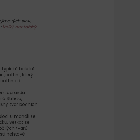
jímavých slov,
e:
Velký nehtařský
 typické baletní
„coffin", který
 coffin od
arem opravdu
á Stilleto,
lišný tvar bočních
lod. U mandlí se
ku. Setkat se
očilých tvarů
ostí nehtové