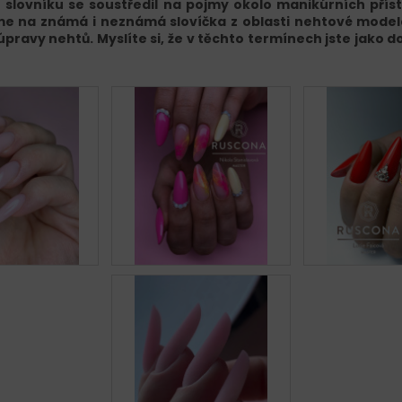
o slovníku se soustředil na pojmy okolo manikúrních přís
e na známá i neznámá slovíčka z oblasti nehtové model
 úpravy nehtů. Myslíte si, že v těchto termínech jste jako