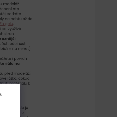
ou modeláž,
dobení atp.
těji setkáte
ely na nehtu až do
Fix gelu
.
á se využívá
ch stran
raznější
spěch odolnosti
obícím na nehet).
ůžete i povrch
teriálu na
htu před modeláží.
tové lůžko, dokud
lnutí materiálu k
bu
v místě, kde je
elu či jiného