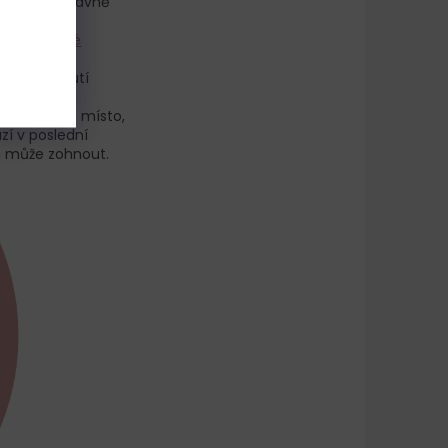
ale také správně
 chyb gelové
ačuje klenutí
 písmeno C.
od označuje místo,
í v poslední
aj může zohnout.