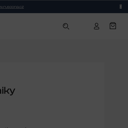
.ruscona.cz
BLOG
KONTAKT
niky