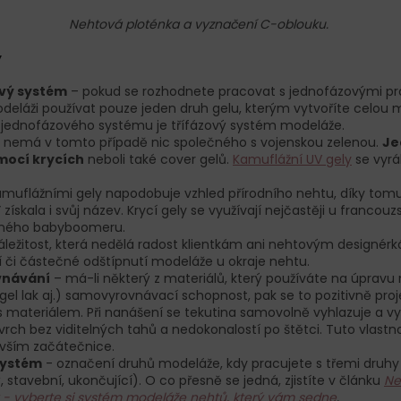
Nehtová ploténka a vyznačení C-oblouku.
y
vý systém
– pokud se rozhodnete pracovat s jednofázovými pr
deláži používat pouze jeden druh gelu, kterým vytvoříte celou 
 jednofázového systému je třífázový systém modeláže.
 nemá v tomto případě nic společného s vojenskou zelenou.
Je
mocí krycích
neboli také cover gelů.
Kamuflážní UV gely
se vyr
amuflážními gely napodobuje vzhled přírodního nehtu, díky tom
získala i svůj název. Krycí gely se využívají nejčastěji u francou
eného babyboomeru.
áležitost, která nedělá radost klientkám ani nehtovým designér
 či částečné odštípnutí modeláže u okraje nehtu.
návání
– má-li některý z materiálů, který používáte na úpravu
, gel lak aj.) samovyrovnávací schopnost, pak se to pozitivně proje
 materiálem. Při nanášení se tekutina samovolně vyhlazuje a vytv
rch bez viditelných tahů a nedokonalostí po štětci. Tuto vlastn
vším začátečnice.
systém
- označení druhů modeláže, kdy pracujete s třemi druhy
 stavební, ukončující). O co přesně se jedná, zjistíte v článku
Ne
- vyberte si systém modeláže nehtů, který vám sedne
.