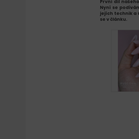
První díl našeh
Nyní se podívám
jejích technik a
se v článku.