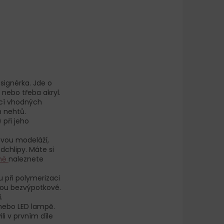
signérka. Jde o
y nebo třeba akryl.
ocí vhodných
h nehtů.
) při jeho
ovou modeláží,
chlipy. Máte si
ně
naleznete
 při polymerizaci
jsou bezvýpotkové.
.
 nebo LED lampě.
ili v prvním díle