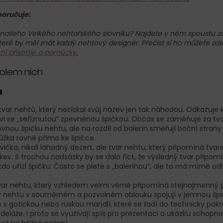
oručuje:
íl našeho Velkého nehtařského slovníku? Najdete v něm spoustu za
teré by měl znát každý nehtový designér. Přečíst si ho můžete zd
rní přístroje a pomůcky
.
olem nich
ů
tvar nehtů, který nezískal svůj název jen tak náhodou. Odkazuje k
i se „seříznutou“ zpevněnou špičkou. Občas se zaměňuje za tvar 
vnou špičku nehtu, ale na rozdíl od balerín směřují boční strany
ůžka rovně přímo ke špičce.
vička, nikoli lahodný dezert, ale tvar nehtu, který připomíná tv
ev. S trochou nadsázky by se dalo říct, že výsledný tvar připomín
o uřízl špičku. Často se plete s „balerínou“, ale ta má mírně od
var nehtu, který vzhledem velmi věrně připomíná stejnojmenný p
y nehtu v souměrném a pozvolném oblouku spojují v jemnou špič
s gotickou nebo ruskou mandlí, které se řadí do technicky pokr
láže. I proto se využívají spíš pro prezentaci a ukázku schopn