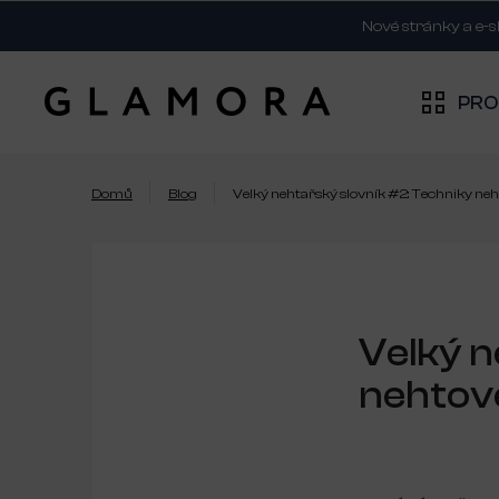
Přejít
Nové stránky a e-
na
obsah
PR
Domů
Blog
Velký nehtařský slovník #2: Techniky ne
Velký n
nehtov