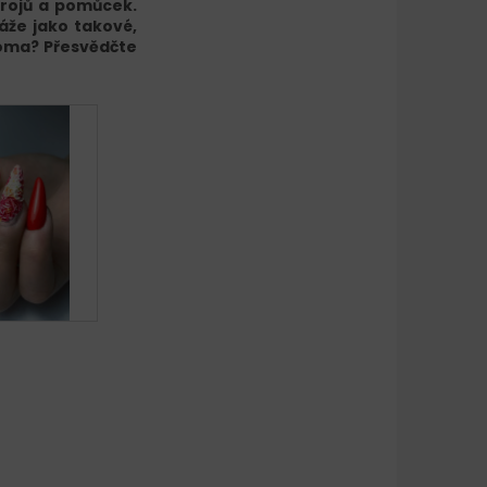
trojů a pomůcek.
áže jako takové,
 doma? Přesvědčte