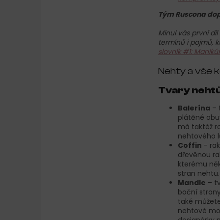
Tým Ruscona dop
Minul vás první d
termínů i pojmů, k
slovník #1: Manikú
Nehty a vše k
Tvary neht
Balerína
– 
plátěné obuv
má taktéž ro
nehtového l
Coffin
- rak
dřevěnou rak
kterému někd
stran nehtu.
Mandle
– t
boční stran
také můžete 
nehtové mode