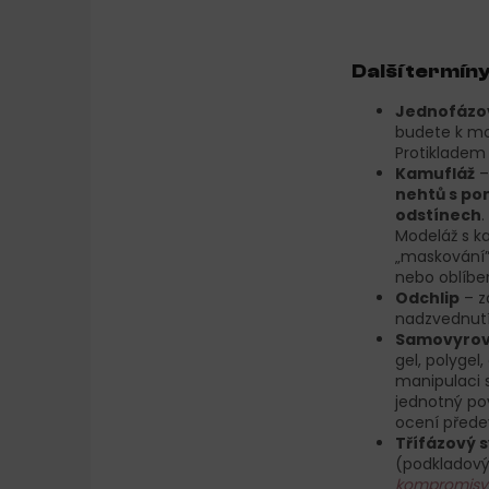
Další termín
Jednofázo
budete k mo
Protikladem
Kamufláž
–
nehtů s po
odstínech
.
Modeláž s k
„maskování” 
nebo oblíb
Odchlip
– z
nadzvednutí
Samovyrov
gel, polygel
manipulaci s
jednotný pov
ocení přede
Třífázový 
(podkladový,
kompromisy 