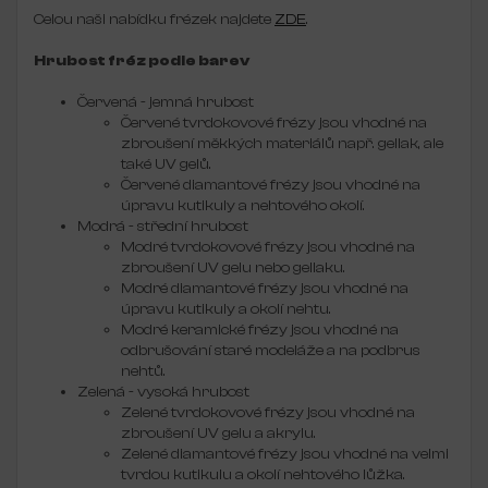
Celou naši nabídku frézek najdete
ZDE
.
Hrubost fréz podle barev
Červená - jemná hrubost
Červené tvrdokovové frézy jsou vhodné na
zbroušení měkkých materiálů např. gellak, ale
také UV gelů.
Červené diamantové frézy jsou vhodné na
úpravu kutikuly a nehtového okolí.
Modrá - střední hrubost
Modré tvrdokovové frézy jsou vhodné na
zbroušení UV gelu nebo gellaku.
Modré diamantové frézy jsou vhodné na
úpravu kutikuly a okolí nehtu.
Modré keramické frézy jsou vhodné na
odbrušování staré modeláže a na podbrus
nehtů.
Zelená - vysoká hrubost
Zelené tvrdokovové frézy jsou vhodné na
zbroušení UV gelu a akrylu.
Zelené diamantové frézy jsou vhodné na velmi
tvrdou kutikulu a okolí nehtového lůžka.