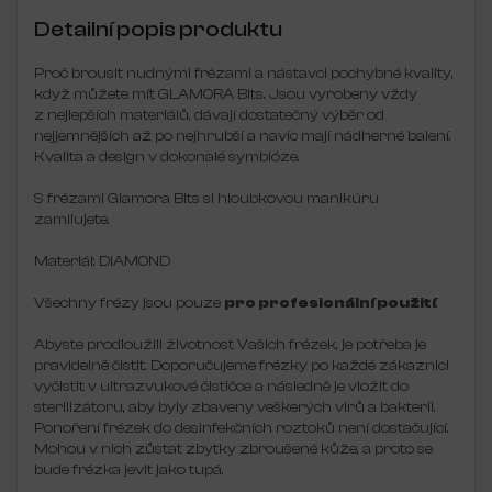
Detailní popis produktu
Proč brousit nudnými frézami a nástavci pochybné kvality,
když můžete mít GLAMORA Bits.
Jsou vyrobeny vždy
z nejlepších materiálů, dávají dostatečný výběr od
nejjemnějších až po nejhrubší a navíc mají nádherné balení.
Kvalita a design v dokonalé symbióze.
S frézami Glamora Bits si hloubkovou manikúru
zamilujete.
Materiál: DIAMOND
Všechny frézy jsou pouze
pro profesionální použití
.
Abyste prodloužili životnost Vašich frézek, je potřeba je
pravidelně čistit. Doporučujeme frézky po každé zákaznici
vyčistit v ultrazvukové čističce a následně je vložit do
sterilizátoru, aby byly zbaveny veškerých virů a bakterii.
Ponoření frézek do desinfekčních roztoků není dostačující.
Mohou v nich zůstat zbytky zbroušené kůže, a proto se
bude frézka jevit jako tupá.