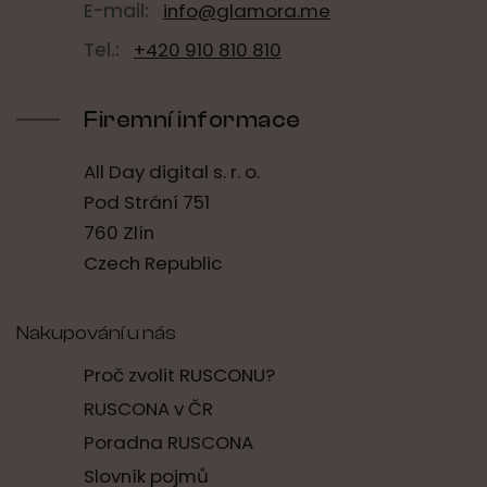
E-mail:
info@glamora.me
Tel.:
+420 910 810 810
Firemní informace
All Day digital s. r. o.
Pod Strání 751
760 Zlín
Czech Republic
Nakupování u nás
Proč zvolit RUSCONU?
RUSCONA v ČR
Poradna RUSCONA
Slovník pojmů