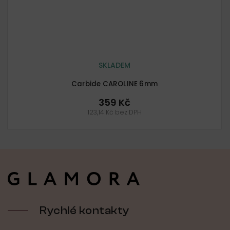
SKLADEM
Carbide CAROLINE 6mm
359 Kč
123,14 Kč bez DPH
Z
á
p
a
t
í
Rychlé kontakty