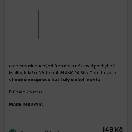
Proč brousit nudnými frézami a nástavci pochybné
kvality, když můžete mít GLAMORA Bits. Tato fréza je
vhodná na úpravu kutikuly a okolí nehtu
.
Průměr: 2,5 mm
MADE IN RUSSIA
149 Kč