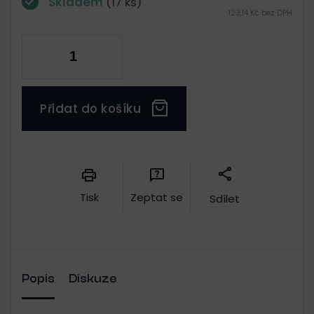
Skladem
(17 ks)
123,14 Kč bez DPH
Přidat do košíku
Měrná
cena:
Tisk
Zeptat se
Sdílet
Popis
Diskuze