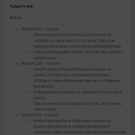
Typy fréz:
Ball bit
Ball bit 012 - modrá
Modrá diamantová frézka je vhodná na
vyčistění a nadzvednutí kutikuly. Díky své
velikosti se snadno přizpůsobí každé klientce.
Doporučený počet otáček: 12-14 tis. dle výkonu
vaší brusky.
Ball bit 025 - modrá
Modrá diamantová frézka je vhodná na
zvednutí kutikuly a následné odstřižení
nůžkami nebo odstranění červenou frézkou
ball bit 050.
Fréza je dále vhodná na začištění kůže v okolí
nehtu.
Doporučený počet otáček: 10-12 tis. dle výkonu
vaší brusky.
Ball bit 031 - modrá
Modrá diamantová frézka je vhodná na
zvednutí kutikuly a následné odstřižení
nůžkami nebo odstranění červenou frézou ball