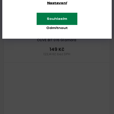
Nastavení
Souhlasím
Odmítnout
SKLADEM
OLIVE BIT 016 Glamora
149 Kč
123,14 Kč bez DPH