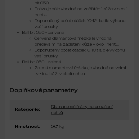
bit 050.
Fréza je dále vhodná na začištění kůže v okolí
nehtu.
Doporučený počet otáček: 10-12 tis. dle výkonu
vaší brusky.
Ball bit 050 - červená
Červená diamantová frézka je vhodná
především na začištění kůže v okolí nehtu.
Doporučený počet otáček: 6-10 tis. dle výkonu
vaší brusky.
Ball bit 050 - zelená
Zelená diamantová frézka je vhodná na velmi
tvrdou kůži v okolí nehtu.
Doplňkové parametry
Diamantové frézy na broušení
Kategorie
:
nehtů
Hmotnost
:
0.01 kg