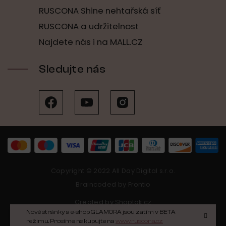
RUSCONA Shine nehtařská síť
RUSCONA a udržitelnost
Najdete nás i na MALL.CZ
Sledujte nás
Copyright © 2022 All Day Digital s.r.o.
Braincoded by
Frontio
Created by
Shoptak.cz
Nové stránky a e-shop GLAMORA jsou zatím v BETA
režimu. Prosíme, nakupujte na
www.ruscona.cz