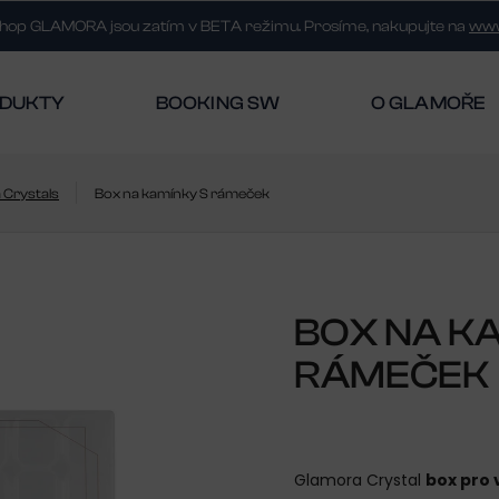
shop GLAMORA jsou zatím v BETA režimu. Prosíme, nakupujte na
www
DUKTY
BOOKING SW
O GLAMOŘE
 Crystals
Box na kamínky S rámeček
BOX NA K
RÁMEČEK
Glamora Crystal
box pro 