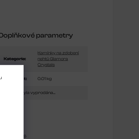
Doplňkové parametry
Kamínky na zdobení
Kategorie
:
nehtů Glamora
Crystals
u
Hmotnost
:
0.01 kg
Položka byla vyprodána…
se
registrujte
.