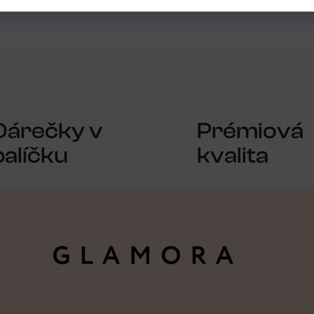
Dárečky v
Prémiová
balíčku
kvalita