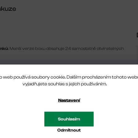
skuze
ínků
. Menší verze boxu obsahuje 24 samostatně otvíratelných
o web používá soubory cookie. Dalším procházením tohoto web
ki
a
Preciosa
, pro lepší přehlednost.
vyjadřujete souhlas s jejich používáním.
Nastavení
Souhlasím
Buďte první, kdo napíše příspěvek k této položce.
Odmítnout
rovaní uživatelé mohou vkládat hodnocení. Prosím
přihlaste se
nebo 