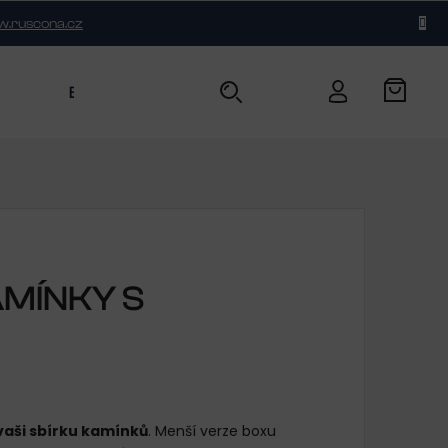
.ruscona.cz
BLOG
KONTAKT
AMÍNKY S
vaši sbírku kamínků
. Menší verze boxu