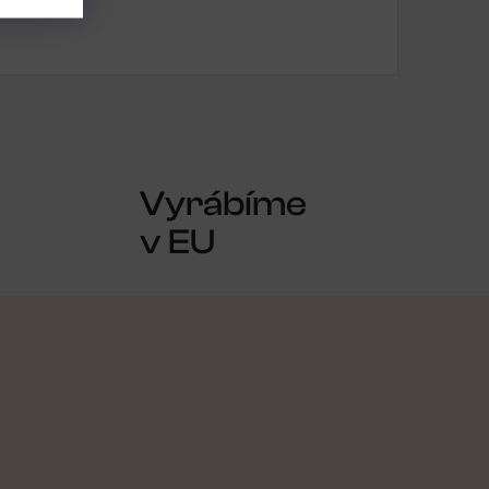
Vyrábíme
v EU