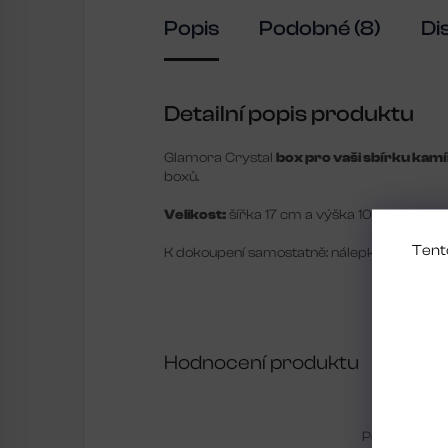
Popis
Podobné (8)
Di
Detailní popis produktu
Glamora Crystal
box pro vaši sbírku kam
boxů.
Velikost:
šířka 17 cm a výška 10,3 cm.
Tent
K dokoupení samostatně: nálepky
Swarovs
Hodnocení produktu
Pouze regist