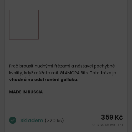
Proč brousit nudnými frézami a nástavci pochybné
kvality, když můžete mít GLAMORA Bits. Tato f
réza je
vhodná na odstranění gellaku
.
MADE IN RUSSIA
359 Kč
Skladem
(>20 ks)
296,69 Kč bez DPH