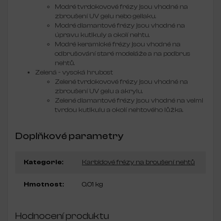
Modré tvrdokovové frézy jsou vhodné na
zbroušení UV gelu nebo gellaku.
Modré diamantové frézy jsou vhodné na
úpravu kutikuly a okolí nehtu.
Modré keramické frézy jsou vhodné na
odbrušování staré modeláže a na podbrus
nehtů.
Zelená - vysoká hrubost
Zelené tvrdokovové frézy jsou vhodné na
zbroušení UV gelu a akrylu.
Zelené diamantové frézy jsou vhodné na velmi
tvrdou kutikulu a okolí nehtového lůžka.
Doplňkové parametry
Kategorie
:
Karbidové frézy na broušení nehtů
Hmotnost
:
0.01 kg
Hodnocení produktu