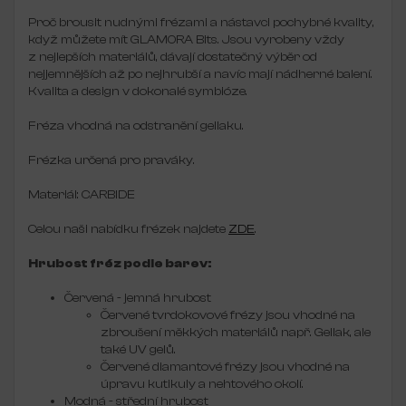
Proč brousit nudnými frézami a nástavci pochybné kvality,
když můžete mít GLAMORA Bits.
Jsou vyrobeny vždy
z nejlepších materiálů, dávají dostatečný výběr od
nejjemnějších až po nejhrubší a navíc mají nádherné balení.
Kvalita a design v dokonalé symbióze.
Fréza vhodná na odstranění gellaku.
Frézka určená pro praváky.
Materiál: CARBIDE
Celou naši nabídku frézek najdete
ZDE
.
Hrubost fréz podle barev:
Červená - jemná hrubost
Červené tvrdokovové frézy jsou vhodné na
zbroušení měkkých materiálů např. Gellak, ale
také UV gelů.
Červené diamantové frézy jsou vhodné na
úpravu kutikuly a nehtového okolí.
Modná - střední hrubost