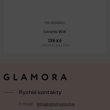
OBJEDNÁNO
Ceramic BLUE
139 Kč
296,69 Kč bez DPH
Z
á
p
a
t
í
Rychlé kontakty
E-mail:
info@glamora.me