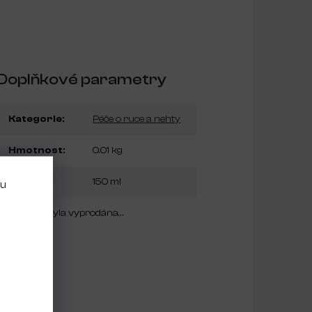
Doplňkové parametry
Kategorie
:
Péče o ruce a nehty
Hmotnost
:
0.01 kg
Objem
:
150 ml
bu
Položka byla vyprodána…