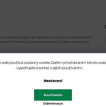
ou hebkost, podporuje regeneraci a chrání ruce před dalším
 snadno roztírá a zanechává pokožku příjemně jemnou a
uce potřebují extra dávku péče a ochrany.
 web používá soubory cookie. Dalším procházením tohoto we
hou pokožku
vyjadřujete souhlas s jejich používáním.
Nastavení
Souhlasím
Buďte první, kdo napíše příspěvek k této položce.
Odmítnout