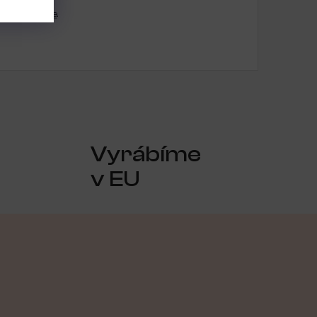
se
registrujte
.
Vyrábíme
v EU