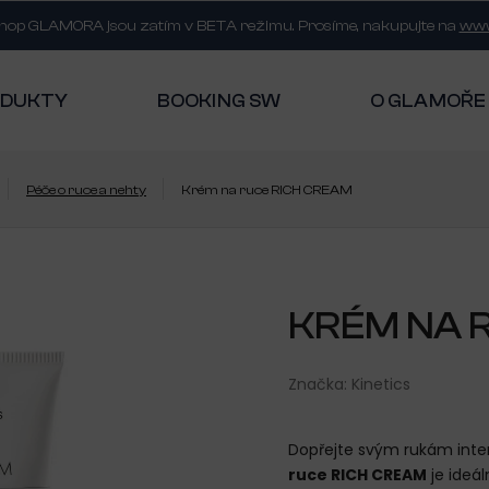
shop GLAMORA jsou zatím v BETA režimu. Prosíme, nakupujte na
www
ODUKTY
BOOKING SW
O GLAMOŘE
Péče o ruce a nehty
Krém na ruce RICH CREAM
KRÉM NA 
Značka:
Kinetics
Dopřejte svým rukám inten
ruce RICH CREAM
je ideá