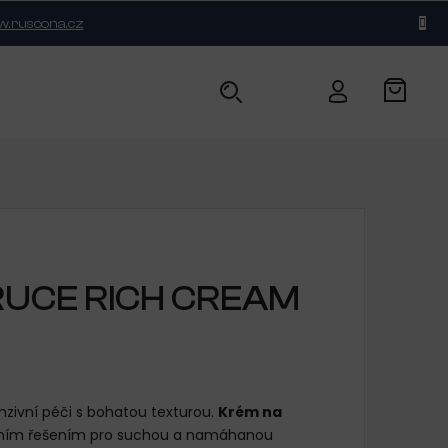
.ruscona.cz
BLOG
KONTAKT
RUCE RICH CREAM
zivní péči s bohatou texturou.
Krém na
lním řešením pro suchou a namáhanou