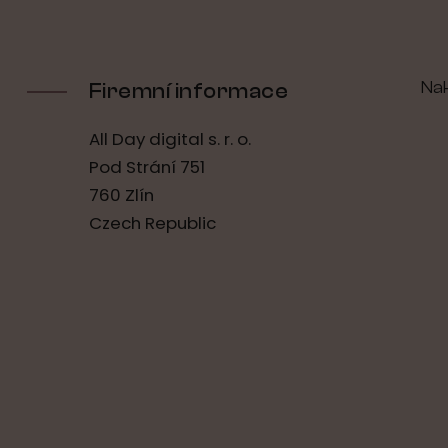
Na
Firemní informace
All Day digital s. r. o.
Pod Strání 751
760 Zlín
Czech Republic