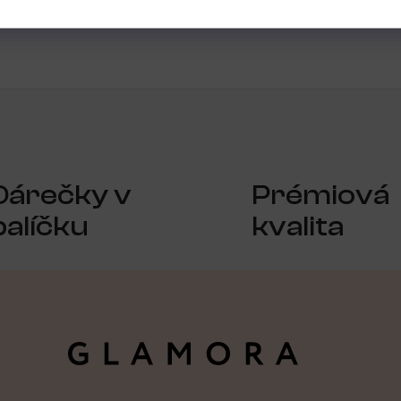
trovaní uživatelé mohou vkládat hodnocení. Prosím
přihlaste se
nebo 
Dárečky v
Prémiová
balíčku
kvalita