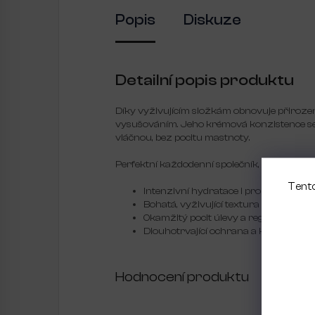
Popis
Diskuze
Detailní popis produktu
Díky vyživujícím složkám obnovuje přirozen
vysušováním. Jeho krémová konzistence se
vláčnou, bez pocitu mastnoty.
Perfektní každodenní společník, když vaše r
Tento
Intenzivní hydratace i pro velmi suc
Bohatá, vyživující textura
Okamžitý pocit úlevy a regenerace
Dlouhotrvající ochrana a komfort
Hodnocení produktu