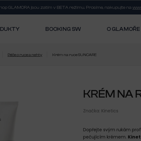
shop GLAMORA jsou zatím v BETA režimu. Prosíme, nakupujte na
www
ODUKTY
BOOKING SW
O GLAMOŘE
Péče o ruce a nehty
Krém na ruce SUNCARE
KRÉM NA 
Značka:
Kinetics
Dopřejte svým rukám prof
pečujícím krémem.
Kinet