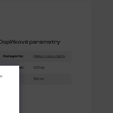
Doplňkové parametry
Kategorie
:
Péče o ruce a nehty
Hmotnost
:
0.01 kg
bu
Objem
:
150 ml