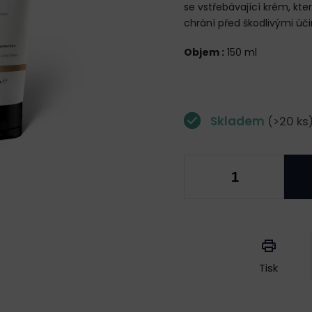
se vstřebávající krém, kte
chrání před škodlivými úči
Objem :
150 ml
Skladem
(>20 ks
Měrná
cena:
Tisk