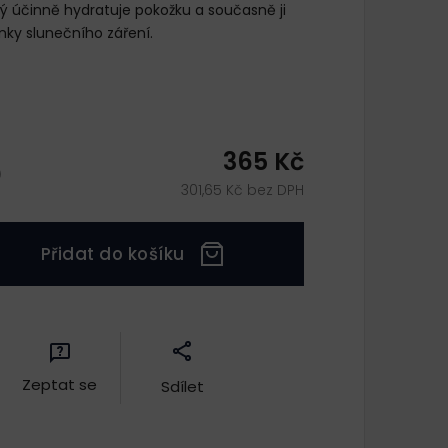
rý účinně hydratuje pokožku a současně ji
nky slunečního záření.
365 Kč
)
301,65 Kč bez DPH
Přidat do košíku
Zeptat se
Sdílet