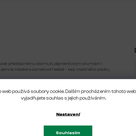
cházet předčasnému stárnutí, pigmentovým skvrnám i
jemné, hladké a sametově hebké – bez mastného pocitu.
v létě na slunci nebo v zimě, kdy vaše pokožka potřebuje extra
 s větším objemem 150 ml zajistí dlouhodobé použití, takže se
 web používá soubory cookie. Dalším procházením tohoto we
vyjadřujete souhlas s jejich používáním.
Nastavení
Souhlasím