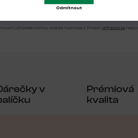
Odmítnout
Buďte první, kdo napíše příspěvek k této položce.
trovaní uživatelé mohou vkládat hodnocení. Prosím
přihlaste se
nebo 
Dárečky v
Prémiová
balíčku
kvalita