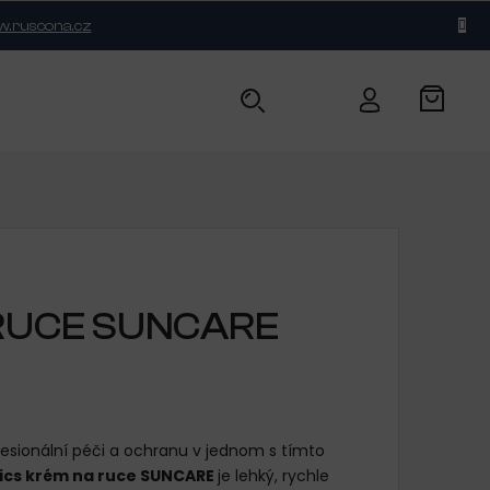
.ruscona.cz
BLOG
KONTAKT
RUCE SUNCARE
esionální péči a ochranu v jednom s tímto
ics krém na ruce SUNCARE
je lehký, rychle