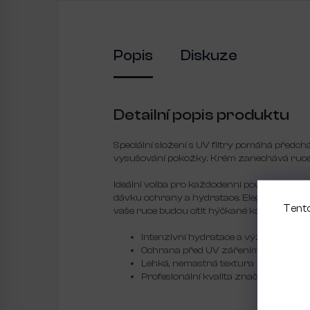
Popis
Diskuze
Detailní popis produktu
Speciální složení s UV filtry pomáhá před
vysušování pokožky. Krém zanechává ruce 
Ideální volba pro každodenní použití, ať už 
dávku ochrany a hydratace. Elegantní balení
Tento
vaše ruce budou cítit hýčkané každý den.
Intenzivní hydratace a výživa
Ochrana před UV zářením
Lehká, nemastná textura
Profesionální kvalita značky Kinetics