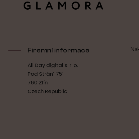
Na
Firemní informace
All Day digital s. r. o.
Pod Strání 751
760 Zlín
Czech Republic