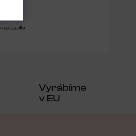
se
registrujte
.
Vyrábíme
v EU