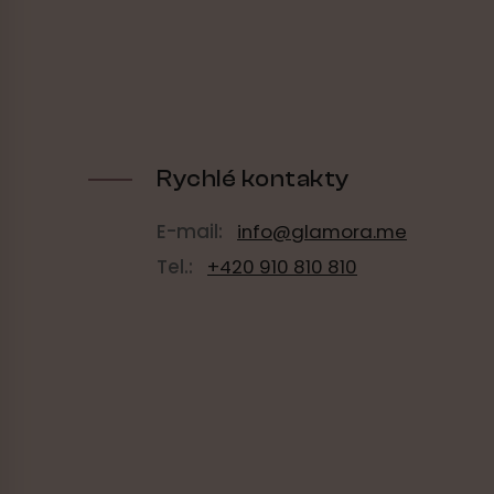
a
t
í
Rychlé kontakty
E-mail:
info@glamora.me
Tel.:
+420 910 810 810