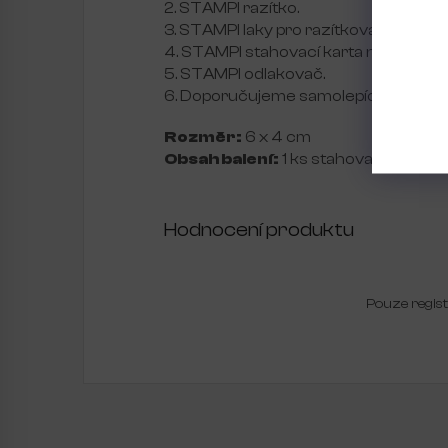
2. STAMPI razítko.
3. STAMPI laky pro razítkování.
4. STAMPI stahovací karta neboli SC
5. STAMPI odlakovač.
6. Doporučujeme samolepící váleček 
Rozměr:
6 x 4 cm
Obsah balení:
1 ks stahovací karta
Hodnocení produktu
Pouze regis