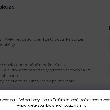
iskuze
TAMPI neboli Scraper. Karta slouží ke stažení
destičky.
vé desky dostatečné množství laku.
u. Pokud budete moc tlačit, vytřete všechen tlak z
neobtiskne.
, nelekejte se. Obtiskne se pouze motiv.
 web používá soubory cookie. Dalším procházením tohoto we
vyjadřujete souhlas s jejich používáním.