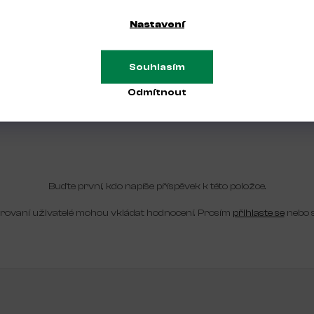
Nastavení
RAPER.
k očištění silikonového razítka. GLAMORA ROLLER.
Souhlasím
Odmítnout
Buďte první, kdo napíše příspěvek k této položce.
trovaní uživatelé mohou vkládat hodnocení. Prosím
přihlaste se
nebo 