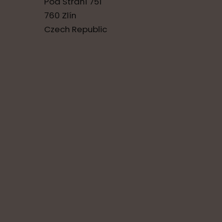
Pod Strání 751
760 Zlín
Czech Republic