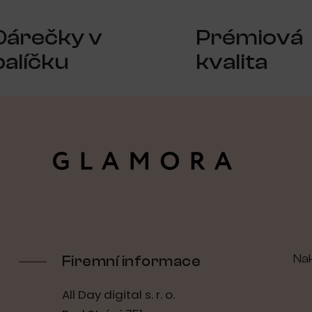
Dárečky v
Prémiová
balíčku
kvalita
Na
Firemní informace
All Day digital s. r. o.