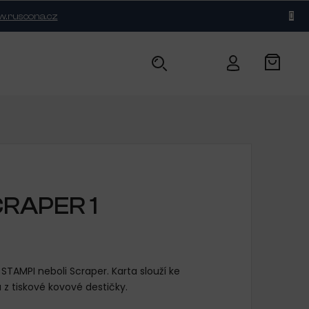
.ruscona.cz
BLOG
KONTAKT
RAPER 1
TAMPI neboli Scraper. Karta slouží ke
 z tiskové kovové destičky.