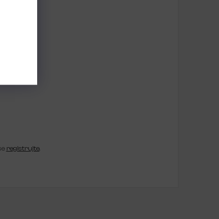
se
registrujte
.