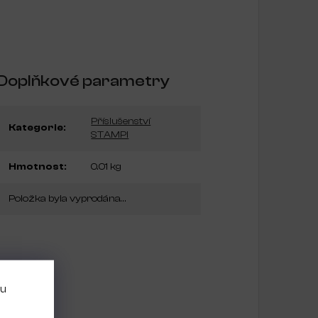
Doplňkové parametry
Příslušenství
Kategorie
:
STAMPI
Hmotnost
:
0.01 kg
Položka byla vyprodána…
bu