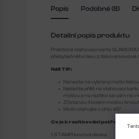
Popis
Podobné (8)
D
Detailní popis produktu
Praktická stahovací karta GLAMORA S
přebytečného laku z tiskové kovové 
Náš TIP:
Naneste na vybraný motiv tisko
Netlačte příliš na stahovací kart
motivu a na razítko se vám nic 
Zůstanou-li kolem motivu šmouhy
Motiv stahujte v úhlu 45°.
Co je k razítkování potřeba?
Tento
1. STAMPI kovová deska.