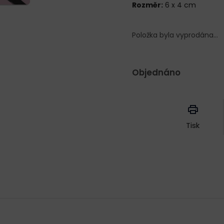
Rozměr:
6 x 4 cm
Položka byla vyprodána…
Objednáno
Měrná
cena:
Tisk