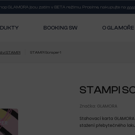
shop GLAMORA jsou zatím v BETA režimu. Prosíme, nakupujte na
www
ODUKTY
BOOKING SW
O GLAMOŘE
ství STAMPI
STAMPI Scraper 1
STAMPI SC
Značka:
GLAMORA
Stahovací karta GLAMORA S
stažení přebytečného laku