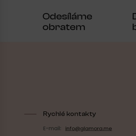
Odesíláme
obratem
Z
á
p
a
t
í
Rychlé kontakty
E-mail:
info@glamora.me