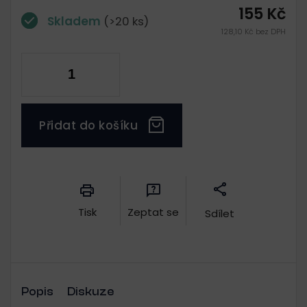
155 Kč
Skladem
(>20 ks)
128,10 Kč bez DPH
Přidat do košíku
Měrná
cena:
Tisk
Zeptat se
Sdílet
Popis
Diskuze