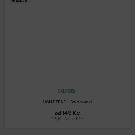
NOVINKA
SKLADEM
LIGHT PEACH Swarovski
149 Kč
od
128,10 Kč bez DPH