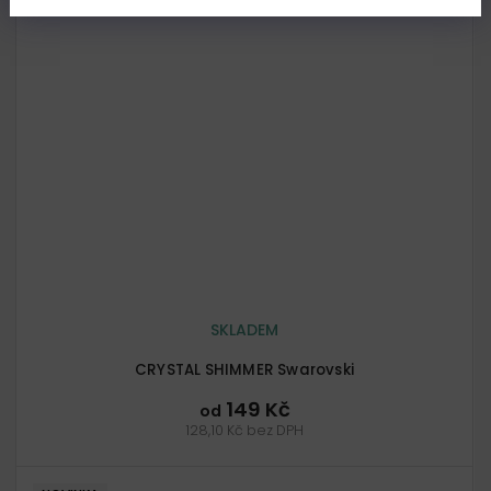
SKLADEM
CRYSTAL SHIMMER Swarovski
149 Kč
od
128,10 Kč bez DPH