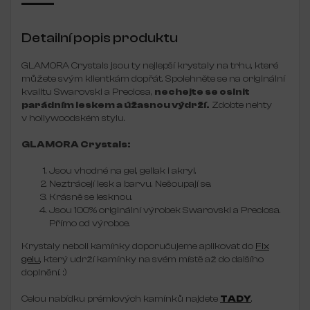
Detailní popis produktu
GLAMORA Crystals jsou ty nejlepší krystaly na trhu, které
můžete svým klientkám dopřát. Spolehněte se na originální
kvalitu Swarovski a Preciosa,
nechejte se oslnit
parádním leskem a úžasnou výdrží.
Zdobte nehty
v hollywoodském stylu.
GLAMORA Crystals:
Jsou vhodné na gel, gellak i akryl.
Neztrácejí lesk a barvu. Nešoupají se.
Krásně se lesknou.
Jsou 100% originální výrobek Swarovski a Preciosa.
Přímo od výrobce.
Krystaly neboli kamínky doporučujeme aplikovat do
Fix
gelu
, který udrží kamínky na svém místě až do dalšího
doplnění. :)
Celou nabídku prémiových kamínků najdete
TADY
.