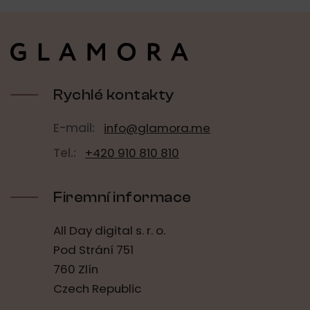
Z
á
p
a
t
í
Rychlé kontakty
E-mail:
info@glamora.me
Tel.:
+420 910 810 810
Firemní informace
All Day digital s. r. o.
Pod Strání 751
760 Zlín
Czech Republic