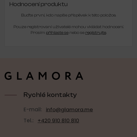
Hodnocení produktu
Buďte první, kdo napíše příspěvek k této položce.
Pouze registrovaní uživatelé mohou vkládat hodnocení.
Prosím
přihlaste se
nebo se
registrujte
.
Z
á
p
a
t
í
Rychlé kontakty
E-mail:
info@glamora.me
Tel.:
+420 910 810 810