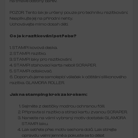
na tmavé odstíny barev.
POZOR: Tento lak je určený pouze pro techniku razítkování.
Neaplikujte jej na přírodní nehty.
Uchovávejte mimo dosah dětí.
Co je k razítkování potřeba?
1. STAMPI kovová deska.
2. STAMPI razítko.
3. STAMPI laky pro razítkování.
4. STAMPI stahovací karta neboli SCRAPER.
5. STAMPI odlakovač.
6. Doporučujeme samolepící váleček k očištění silikonového
razítka. GLAMORA ROLLER.
Jak na stamping krok za krokem:
Sejměte z destičky modrou ochranou fólii.
Připravte si razítko a stírací kartu zvanou SCRAPER.
Naneste na vámi vybraný motiv dostatek GLAMORA
STAMPI laku.
Lak setřete přes motiv seshora dolů. Lak stírejte
opravdu velmi jemně a pokuste se to dělat