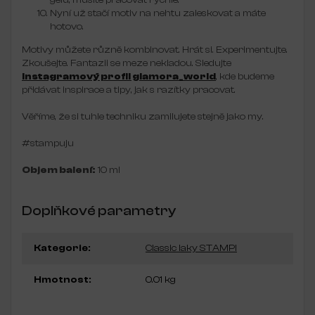
Nyní už stačí motiv na nehtu zaleskovat a máte
hotovo.
Motivy můžete různě kombinovat. Hrát si. Experimentujte.
Zkoušejte. Fantazii se meze nekladou. Sledujte
Instagramový profil glamora_world
, kde budeme
přidávat inspirace a tipy, jak s razítky pracovat.
Věříme, že si tuhle techniku zamilujete stejně jako my.
#stampuju
Objem balení:
10 ml
Doplňkové parametry
Kategorie
:
Classic laky STAMPI
Hmotnost
:
0.01 kg