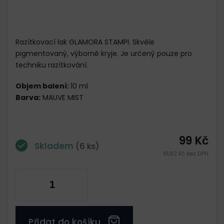
Razítkovací lak GLAMORA STAMPI. Skvěle
pigmentovaný, výborně kryje. Je určený pouze pro
techniku razítkování.
Objem balení:
10 ml
Barva:
MAUVE MIST
99 Kč
Skladem
(6 ks)
81,82 Kč bez DPH
Přidat do košíku