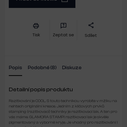
Měrná
cena:
Tisk
Zeptat se
Sdílet
Popis
Podobné (8)
Diskuze
Detailní popis produktu
Razítkování je COOL. S touto technikou vyrobíte v mžiku na
nehtech originální kreace. Jedním z klíčových prvků
stamping (razítkovací) techniky je razítkovací lak. A ten pro
vás máme. GLAMORA STAMPI razítkovací lak je s
kvěle
pigmentovaný a výborně kryje. Je vhodný pro razítkování i