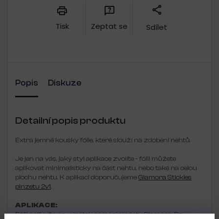
Tisk
Zeptat se
Sdílet
Popis
Diskuze
Detailní popis produktu
Extra jemné kousky fólie, které slouží na zdobení nehtů.
Je jen na vás, jaký styl aplikace zvolíte - fólii můžete
aplikovat minimalisticky na část nehtu, nebo také na celou
plochu nehtu. K aplikaci doporučujeme
Glamora Stickies
pinzetu 2v1
.
APLIKACE:
Fólii aplikujte na výpotek pomocí pinzety Glamora. Po