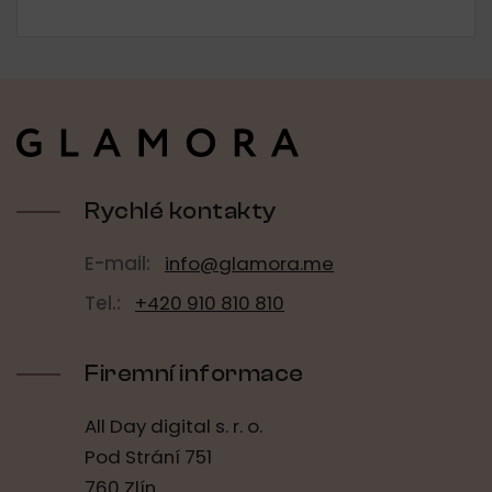
Z
á
p
a
t
í
Rychlé kontakty
E-mail:
info@glamora.me
Tel.:
+420 910 810 810
Firemní informace
All Day digital s. r. o.
Pod Strání 751
760 Zlín