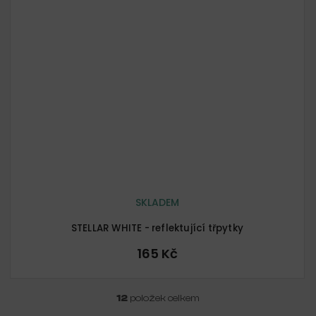
SKLADEM
STELLAR WHITE - reflektující třpytky
165 Kč
12
položek celkem
O