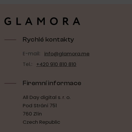
v
l
Z
á
á
d
p
a
a
c
t
í
í
Rychlé kontakty
p
r
v
E-mail:
info@glamora.me
k
y
Tel.:
+420 910 810 810
v
ý
p
Firemní informace
i
s
u
All Day digital s. r. o.
Pod Strání 751
760 Zlín
Czech Republic