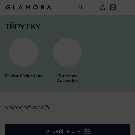
Přejít
na
TŘPYTKY
obsah
Stellar Collection
Rainbow
Collection
Nejprodávanější
OTEVŘÍT FILTR