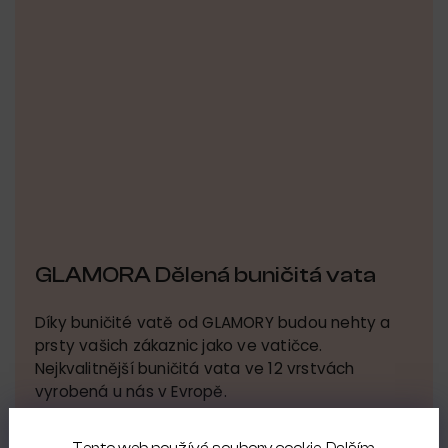
GLAMORA Dělená buničitá vata
Díky buničité vatě od GLAMORY budou nehty a
prsty vašich zákaznic jako ve vatičce.
Nejkvalitnější buničitá vata ve 12 vrstvách
vyrobená u nás v Evropě.
Do produktu