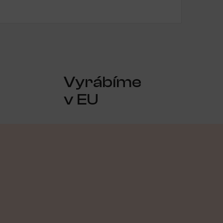
Vyrábíme
v EU