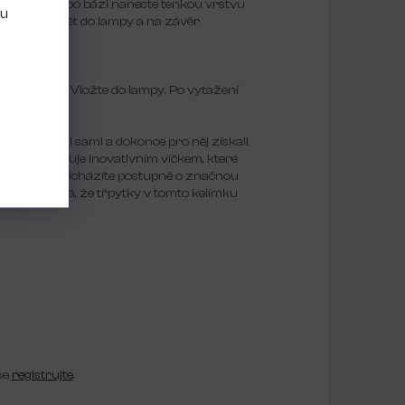
vební gel nebo bázi naneste tenkou vrstvu
bu
e na chvíli zpět do lampy a na závěr
e třpytkami. Vložte do lampy. Po vytažení
once navrhli sami a dokonce pro něj získali
 však disponuje inovativním víčkem, které
itu. Takto přicházíte postupně o značnou
aké znamená, že třpytky v tomto kelímku
se
registrujte
.