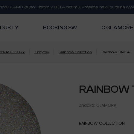
shop GLAMORA jsou zatím v BETA režimu. Prosíme, nakupujte na
www
ODUKTY
BOOKING SW
O GLAMOŘE
ora ACESSORY
Třpytky
Rainbow Collection
Rainbow TIMEA
RAINBOW 
Značka:
GLAMORA
RAINBOW COLLECTION