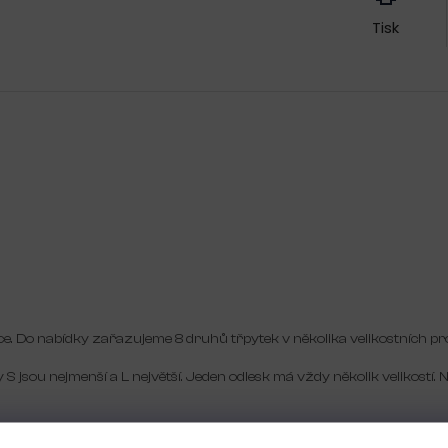
Tisk
kace. Do nabídky zařazujeme 8 druhů třpytek v několika velikostních p
kdy S jsou nejmenší a L největší. Jeden odlesk má vždy několik velikostí. 