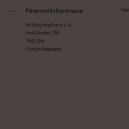
Na
Firemní informace
All Day digital s. r. o.
Pod Strání 751
760 Zlín
Czech Republic