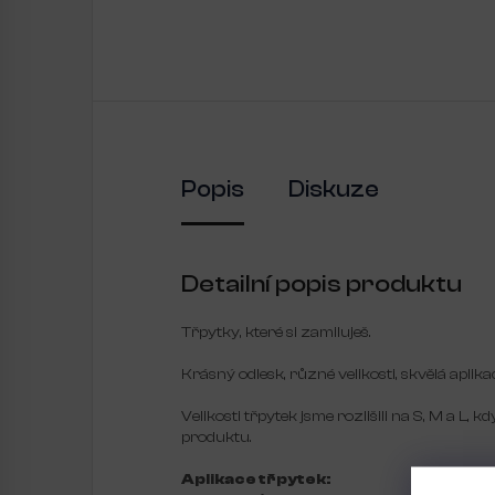
Popis
Diskuze
Detailní popis produktu
Třpytky, které si zamiluješ.
Krásný odlesk, různé velikosti, skvělá apli
Velikosti třpytek jsme rozlišili na S, M a L, 
produktu.
Aplikace třpytek: