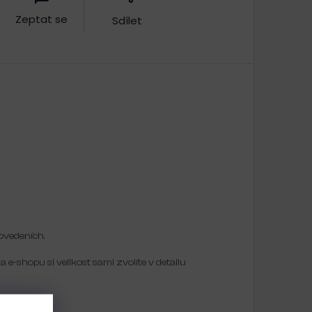
Zeptat se
Sdílet
rovedeních.
Na e-shopu si velikost sami zvolíte v detailu