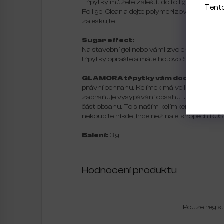
Třpytky můžete zaleštit do foil gelu. Jako
Tento
Foil gel Clear a dejte polymerizovat na 30 
zaleskujte.
Sugar effect:
Na stavební gel nebo vámi zvolenou barvu na
třpytky oprašte a máte hotovo. Sugar EFFEC
GLAMORA třpytky vám dodáváme v in
právní ochranu. Kelímek má velikost, která 
zabraňuje vysypávání obsahu. Určitě znáte 
část obsahu. To s naším kelímkem nehrozí.
nekoupíte nikde jinde než na e-shopech 
Balení:
3 g
Hodnocení produktu
Pouze regis