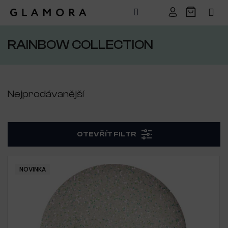
Přejít
na
RAINBOW COLLECTION
obsah
Nejprodávanější
OTEVŘÍT FILTR
V
NOVINKA
ý
p
i
s
p