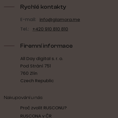
t
í
í
Rychlé kontakty
p
r
v
E-mail:
info@glamora.me
k
y
Tel.:
+420 910 810 810
v
ý
p
Firemní informace
i
s
u
All Day digital s. r. o.
Pod Strání 751
760 Zlín
Czech Republic
Nakupování u nás
Proč zvolit RUSCONU?
RUSCONA v ČR