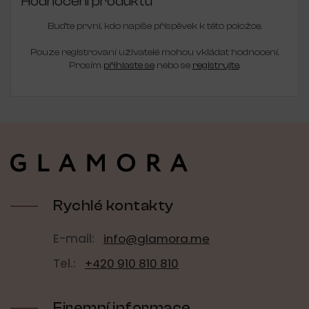
Hodnocení produktu
Buďte první, kdo napíše příspěvek k této položce.
Pouze registrovaní uživatelé mohou vkládat hodnocení.
Prosím
přihlaste se
nebo se
registrujte
.
Z
á
p
a
t
í
Rychlé kontakty
E-mail:
info@glamora.me
Tel.:
+420 910 810 810
Firemní informace