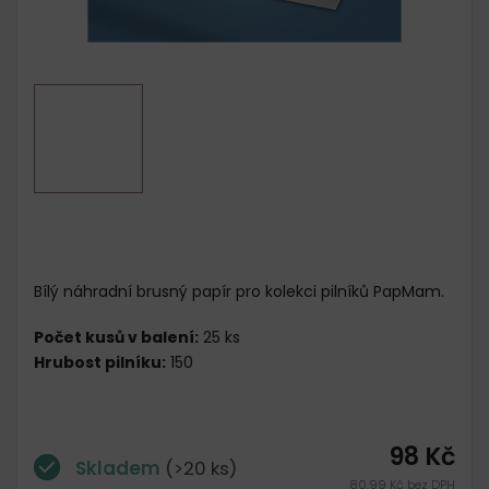
Bílý náhradní brusný papír pro kolekci pilníků PapMam.
Počet kusů v balení:
25 ks
Hrubost pilníku:
150
98 Kč
Skladem
(>20 ks)
80,99 Kč bez DPH