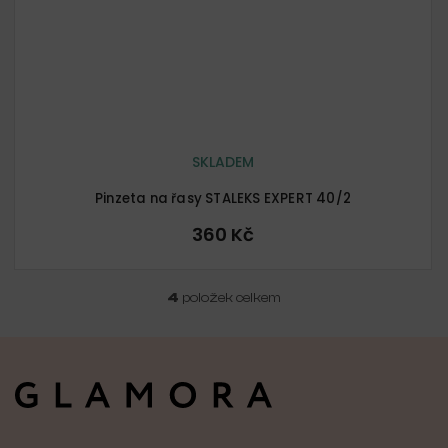
SKLADEM
Pinzeta na řasy STALEKS EXPERT 40/2
360 Kč
4
položek celkem
O
v
l
Z
á
á
d
p
a
a
c
t
í