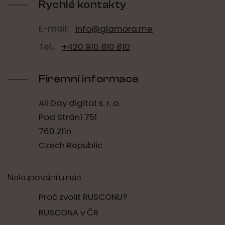
í
Rychlé kontakty
p
r
v
E-mail:
info@glamora.me
k
y
Tel.:
+420 910 810 810
v
ý
p
Firemní informace
i
s
u
All Day digital s. r. o.
Pod Strání 751
760 Zlín
Czech Republic
Nakupování u nás
Proč zvolit RUSCONU?
RUSCONA v ČR