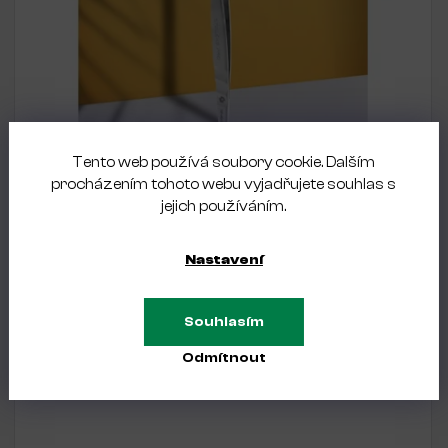
Tento web používá soubory cookie. Dalším
SKLADEM
procházením tohoto webu vyjadřujete souhlas s
jejich používáním.
Pinzeta na řasy STALEKS EXPERT 40/12
360 Kč
Nastavení
Souhlasím
Odmítnout