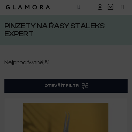
Přejít
na
PINZETY NA ŘASY STALEKS
obsah
EXPERT
Nejprodávanější
OTEVŘÍT FILTR
V
ý
p
i
s