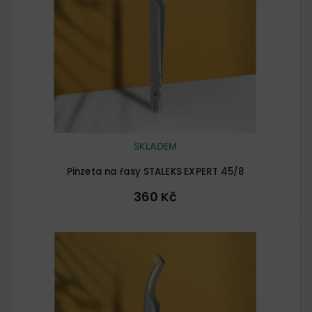
p
r
o
d
u
k
t
ů
SKLADEM
Pinzeta na řasy STALEKS EXPERT 45/8
360 Kč