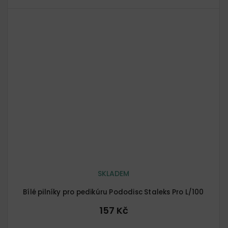
SKLADEM
Bílé pilníky pro pedikúru Pododisc Staleks Pro L/100
157 Kč