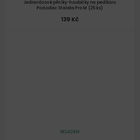
Jednorázové pilníky-houbičky na pedikúru
Pododisc Staleks Pro M (25 ks)
139 Kč
SKLADEM