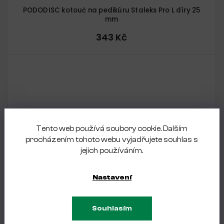
PODODISC kotouč na pedikúru Staleks Pro L díry 25
mm
343 Kč
Tento web používá soubory cookie. Dalším
procházením tohoto webu vyjadřujete souhlas s
jejich používáním.
Nastavení
Souhlasím
SKLADEM