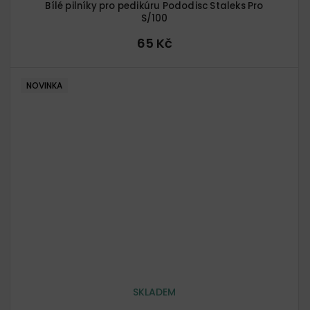
Bílé pilníky pro pedikúru Pododisc Staleks Pro
S/100
65 Kč
NOVINKA
SKLADEM