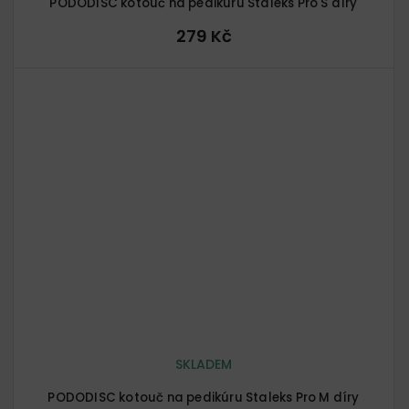
PODODISC kotouč na pedikúru Staleks Pro S díry
279 Kč
SKLADEM
PODODISC kotouč na pedikúru Staleks Pro M díry