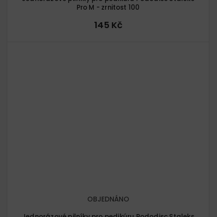
Pro M - zrnitost 100
145 Kč
OBJEDNÁNO
Jednorázové pilníky pro pedikúru Pododisc Staleks