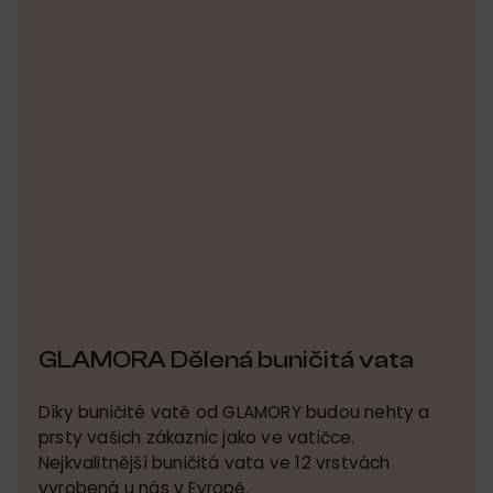
GLAMORA Dělená buničitá vata
Díky buničité vatě od GLAMORY budou nehty a
prsty vašich zákaznic jako ve vatičce.
Nejkvalitnější buničitá vata ve 12 vrstvách
vyrobená u nás v Evropě.