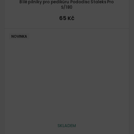
Bílé pilníky pro pedikúru Pododisc Staleks Pro
S/180
65 Kč
NOVINKA
SKLADEM