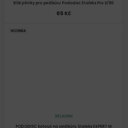
Bílé pilníky pro pedikúru Pododisc Staleks Pro S/80
65 Kč
NOVINKA
SKLADEM
PODODISC kotouč na pedikúru Staleks EXPERT M