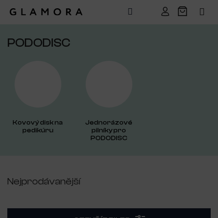
Přejít
na
PODODISC
obsah
Kovový disk na
Jednorázové
pedikúru
pilníky pro
PODODISC
Nejprodávanější