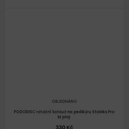
OBJEDNÁNO
PODODISC rotační kotouč na pedikúru Staleks Pro
M plný
330 Kč