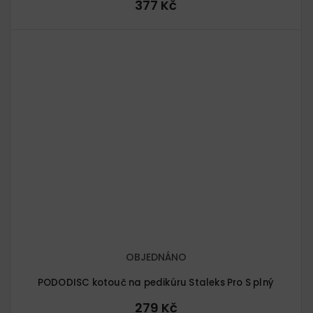
377 Kč
OBJEDNÁNO
PODODISC kotouč na pedikúru Staleks Pro S plný
279 Kč