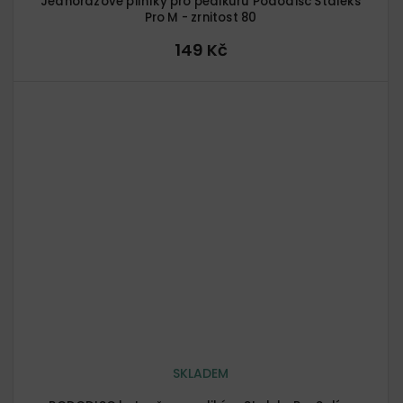
Jednorázové pilníky pro pedikúru Pododisc Staleks
Pro M - zrnitost 80
149 Kč
SKLADEM