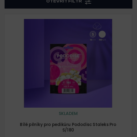
OTEVŘÍT FILTR
V
ý
p
i
s
p
r
o
d
u
k
t
ů
SKLADEM
Bílé pilníky pro pedikúru Pododisc Staleks Pro
S/180