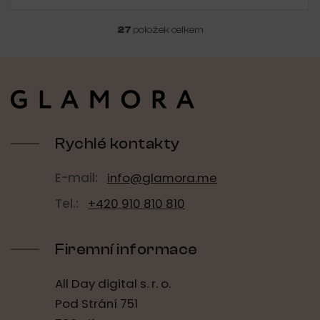
27
položek celkem
O
v
l
Z
á
á
d
p
a
a
c
t
í
í
Rychlé kontakty
p
r
v
E-mail:
info@glamora.me
k
y
Tel.:
+420 910 810 810
v
ý
p
Firemní informace
i
s
u
All Day digital s. r. o.
Pod Strání 751