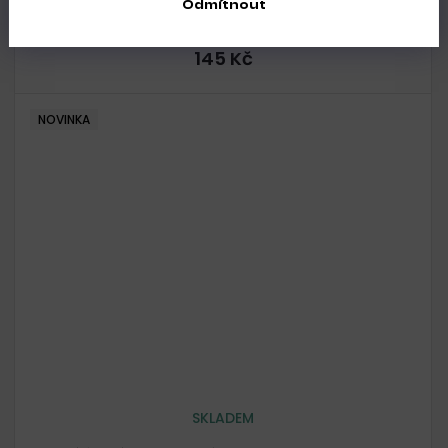
Odmítnout
Bílé pilníky pro pedikúru Pododisc Staleks Pro M/80
145 Kč
NOVINKA
SKLADEM