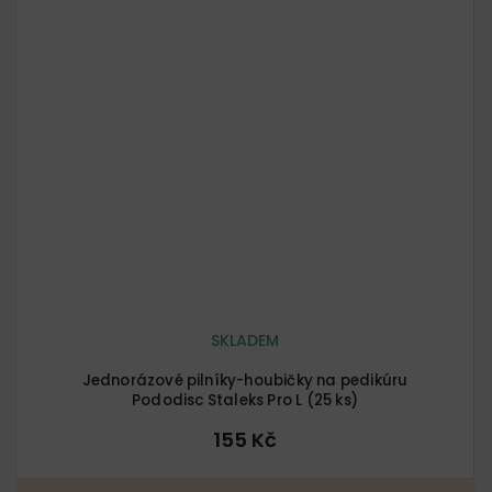
SKLADEM
Jednorázové pilníky-houbičky na pedikúru
Pododisc Staleks Pro L (25 ks)
155 Kč