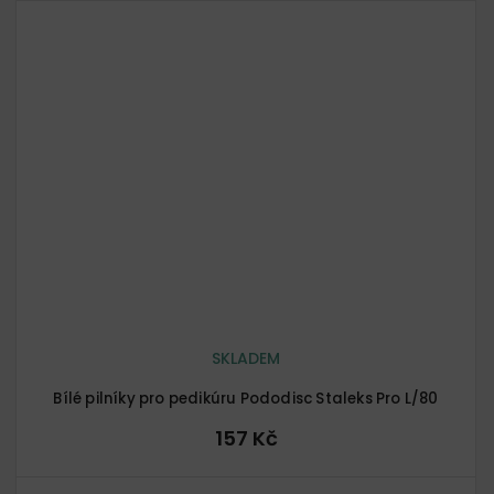
SKLADEM
Bílé pilníky pro pedikúru Pododisc Staleks Pro L/80
157 Kč