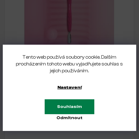
Tento web používá soubory cookie. Dalším
OBJEDNÁNO
procházením tohoto webu vyjadřujete souhlas s
Pusher se silikonovou rukojetí "Gummy" UNIQ 10 TYP
jejich používáním.
2
165 Kč
Nastavení
Souhlasím
Odmítnout