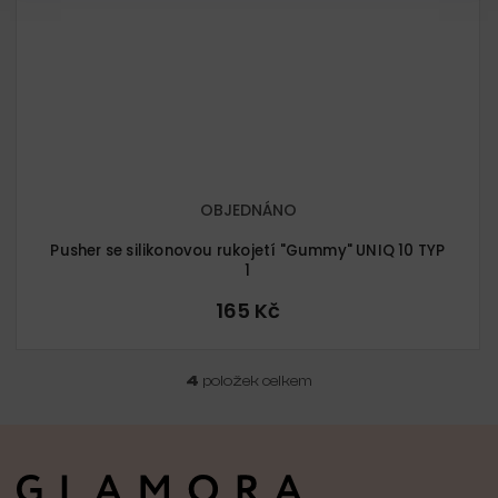
OBJEDNÁNO
Pusher se silikonovou rukojetí "Gummy" UNIQ 10 TYP
1
165 Kč
4
položek celkem
O
v
l
Z
á
á
d
p
a