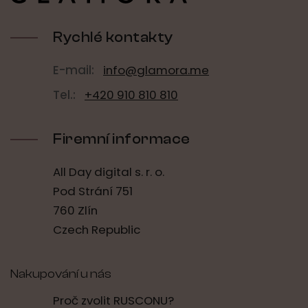
a
c
t
í
í
Rychlé kontakty
p
r
v
E-mail:
info@glamora.me
k
y
Tel.:
+420 910 810 810
v
ý
p
Firemní informace
i
s
u
All Day digital s. r. o.
Pod Strání 751
760 Zlín
Czech Republic
Nakupování u nás
Proč zvolit RUSCONU?