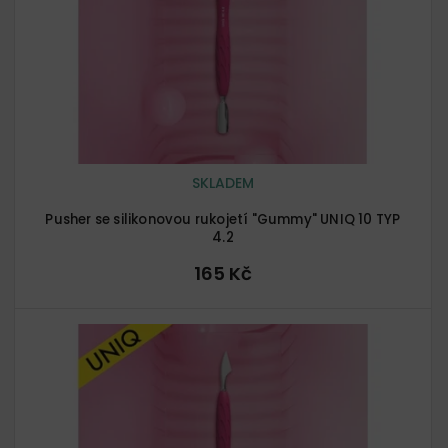
r
o
d
u
k
t
ů
SKLADEM
Pusher se silikonovou rukojetí "Gummy" UNIQ 10 TYP
4.2
165 Kč