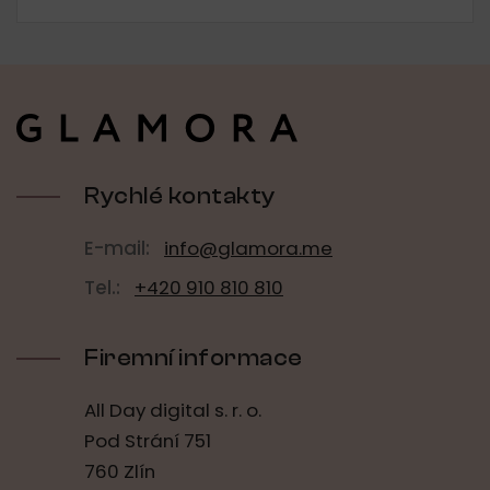
Z
á
p
a
t
í
Rychlé kontakty
E-mail:
info@glamora.me
Tel.:
+420 910 810 810
Firemní informace
All Day digital s. r. o.
Pod Strání 751
760 Zlín