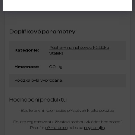
Doporučeno pro manikúru a pedikúru.
Doplňkové parametry
Pushery na nehtovou kůžičku
Kategorie
:
Staleks
Hmotnost
:
0.01 kg
Položka byla vyprodána…
Hodnocení produktu
Buďte první, kdo napíše příspěvek k této položce.
Pouze registrovaní uživatelé mohou vkládat hodnocení.
Prosím
přihlaste se
nebo se
registrujte
.