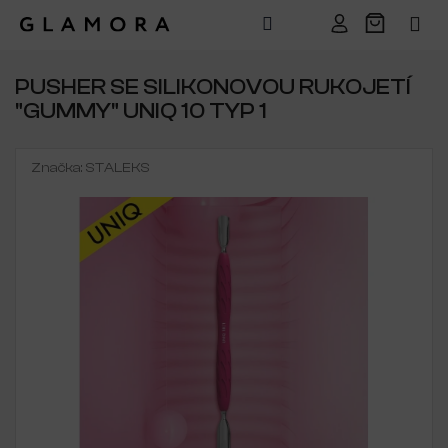
Přejít
na
PUSHER SE SILIKONOVOU RUKOJETÍ
obsah
"GUMMY" UNIQ 10 TYP 1
Značka:
STALEKS