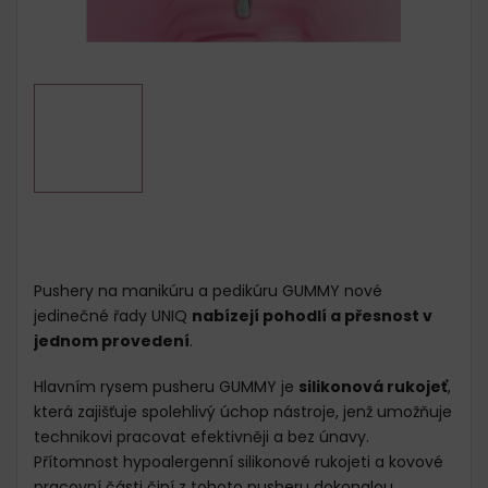
Pushery na manikúru a pedikúru GUMMY nové
jedinečné řady UNIQ
nabízejí pohodlí a přesnost v
jednom provedení
.
Hlavním rysem pusheru GUMMY je
silikonová rukojeť
,
která zajišťuje spolehlivý úchop nástroje, jenž umožňuje
technikovi pracovat efektivněji a bez únavy.
Přítomnost hypoalergenní silikonové rukojeti a kovové
pracovní části činí z tohoto pusheru dokonalou