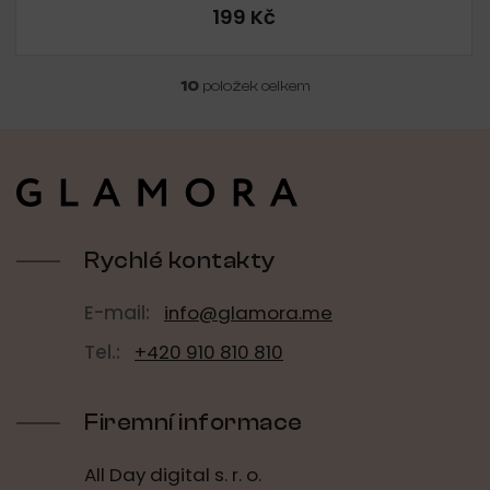
199 Kč
10
položek celkem
O
v
l
Z
á
á
d
p
a
a
c
t
í
í
Rychlé kontakty
p
r
v
E-mail:
info@glamora.me
k
y
Tel.:
+420 910 810 810
v
ý
p
Firemní informace
i
s
u
All Day digital s. r. o.