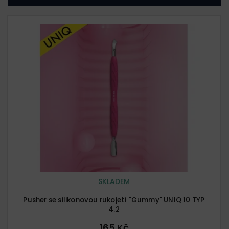
V
ý
p
i
s
p
r
o
d
u
k
t
ů
SKLADEM
Pusher se silikonovou rukojetí "Gummy" UNIQ 10 TYP
4.2
165 Kč