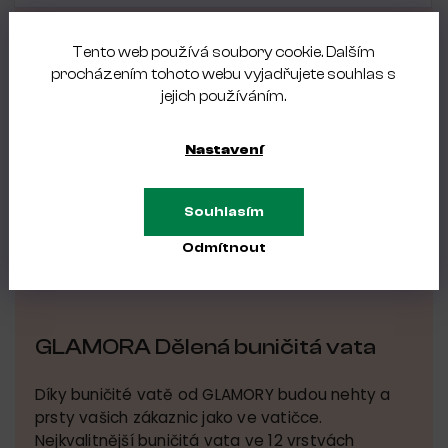
Tento web používá soubory cookie. Dalším
procházením tohoto webu vyjadřujete souhlas s
jejich používáním.
Nastavení
Souhlasím
Odmítnout
GLAMORA Dělená buničitá vata
Díky buničité vatě od GLAMORY budou nehty a
prsty vašich zákaznic jako ve vatičce.
Nejkvalitnější buničitá vata ve 12 vrstvách