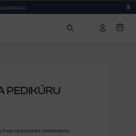
.ruscona.cz
BLOG
KONTAKT
A PEDIKÚRU
y Podo se používá k částečnému