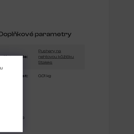
Doplňkové parametry
Pushery na
Kategorie
:
nehtovou kůžičku
Staleks
bu
Hmotnost
:
0.01 kg
se
registrujte
.