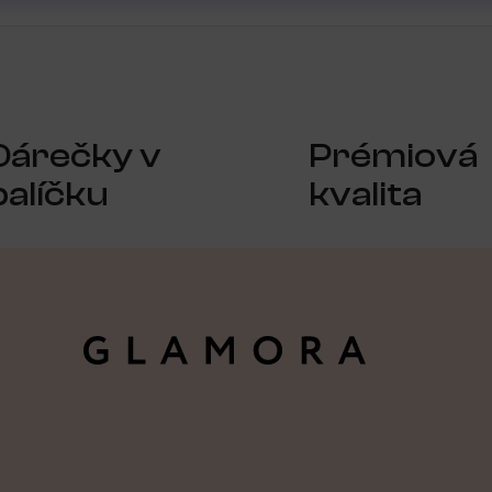
Dárečky v
Prémiová
balíčku
kvalita