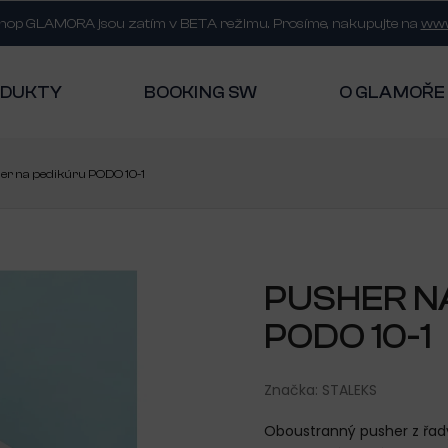
shop GLAMORA jsou zatím v BETA režimu. Prosíme, nakupujte na
www
ODUKTY
BOOKING SW
O GLAMOŘE
er na pedikúru PODO 10-1
PUSHER N
PODO 10-1
Značka:
STALEKS
Oboustranný pusher z řad