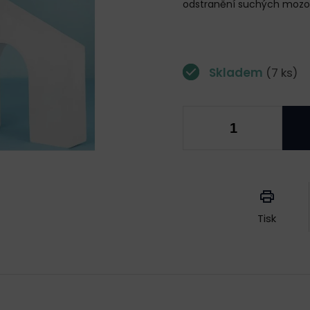
odstranění suchých mozolů
Skladem
(7 ks)
Měrná
cena:
Tisk