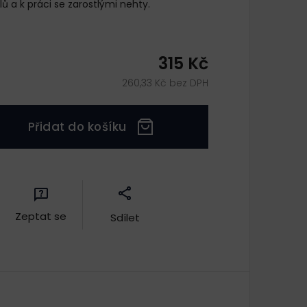
 a k práci se zarostlými nehty.
315 Kč
260,33 Kč bez DPH
Přidat do košíku
Zeptat se
Sdílet