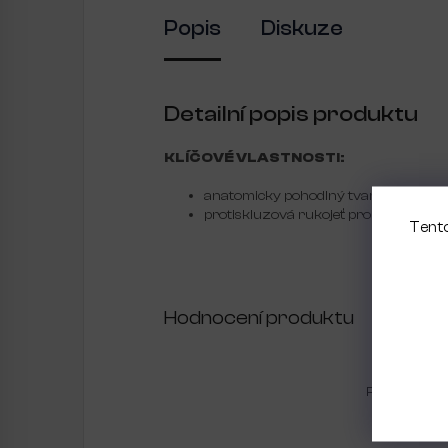
Popis
Diskuze
Detailní popis produktu
KLÍČOVÉ VLASTNOSTI:
anatomicky pohodlný tvar - zahnutá k
protiskluzová rukojeť pro vynikající 
Tento
Hodnocení produktu
Pouze regis