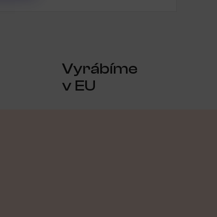
Vyrábíme
v EU