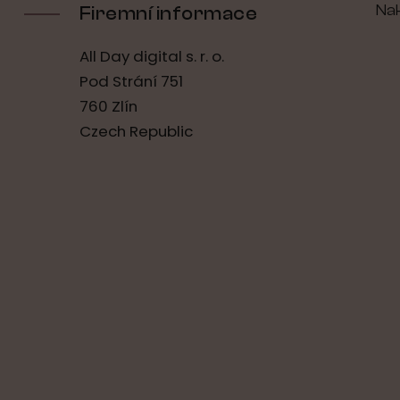
Na
Firemní informace
All Day digital s. r. o.
Pod Strání 751
760 Zlín
Czech Republic