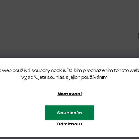
yreta kopíruje tvar nehtové ploténky
úchop
 web používá soubory cookie. Dalším procházením tohoto we
vyjadřujete souhlas s jejich používáním.
Nastavení
Buďte první, kdo napíše příspěvek k této položce.
Souhlasím
trovaní uživatelé mohou vkládat hodnocení. Prosím
přihlaste se
nebo 
Odmítnout