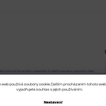
ější přilnutí brusného materiálu k ošetřovanému povrchu bez
okožku chodidla, zlepšuje se odpružení.
 web používá soubory cookie. Dalším procházením tohoto we
idel se středně zdrsněnou kůží.
vyjadřujete souhlas s jejich používáním.
 odolné proti opotřebení se speciální ochranou proti
nedrolí, poskytuje kvalitní ošetření nohou.
Nastavení
je bezpečnost zákroku.