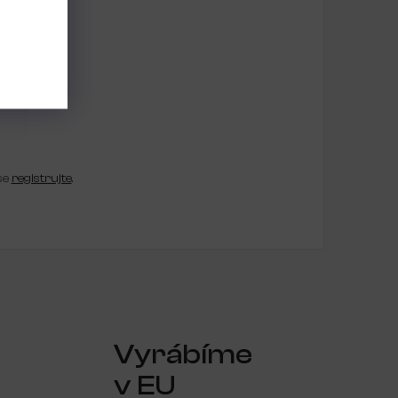
se
registrujte
.
Vyrábíme
v EU