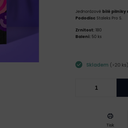
Jednorázové
bílé
pilník
Pododisc
Staleks Pro S.
Zrnitost:
180
Balení:
50 ks
Skladem
(>20 ks
Měrná
cena:
Tisk