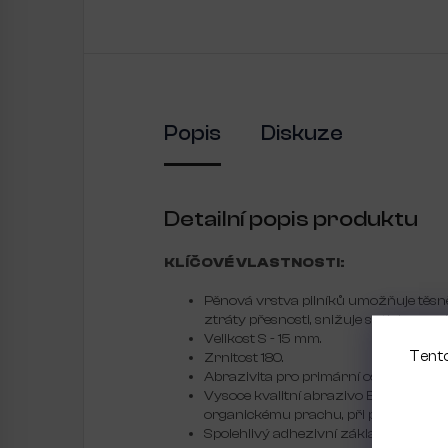
Popis
Diskuze
Detailní popis produktu
KLÍČOVÉ VLASTNOSTI:
Pěnová vrstva pilníků umožňuje těsn
ztráty přesnosti, snižuje se tlak na p
Velikost S - 15 mm.
Tento
Zrnitost 180.
Abrazivita pro primární ošetření chod
Vysoce kvalitní abrazivo Expert White
organickému prachu, při používání se 
Spolehlivý adhezivní základ - zajišťu