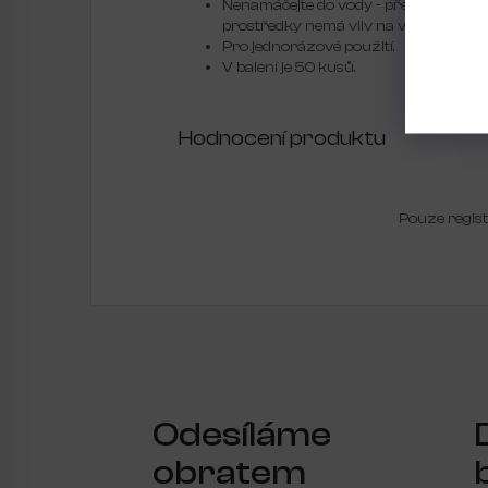
Nenamáčejte do vody - předběžné ošetř
prostředky nemá vliv na vlastnosti pil
Pro jednorázové použití.
V balení je 50 kusů.
Hodnocení produktu
Pouze regis
Odesíláme
obratem