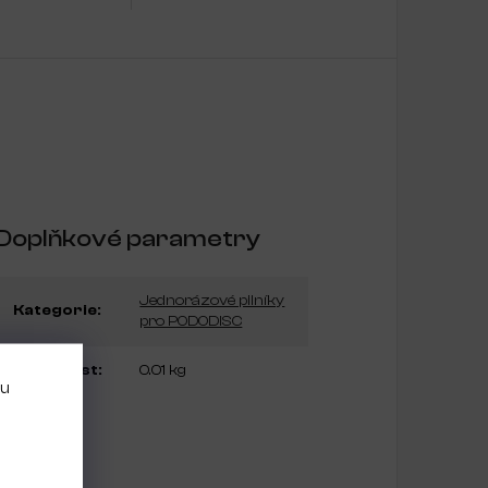
Doplňkové parametry
Jednorázové pilníky
Kategorie
:
pro PODODISC
Hmotnost
:
0.01 kg
bu