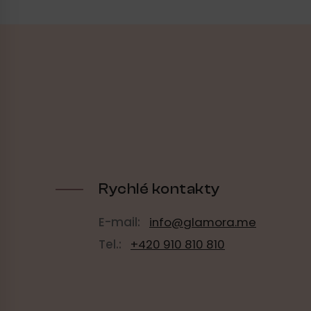
Z
á
p
a
t
í
Rychlé kontakty
E-mail:
info@glamora.me
Tel.:
+420 910 810 810