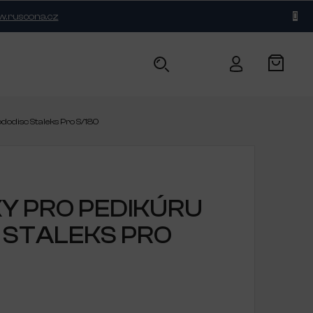
.ruscona.cz
BLOG
KONTAKT
ododisc Staleks Pro S/180
ÍKY PRO PEDIKÚRU
 STALEKS PRO