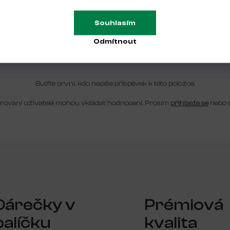
ení chodidel keratolytickými/změkčujícími oleji nebo jinými
níku.
Souhlasím
Odmítnout
Buďte první, kdo napíše příspěvek k této položce.
trovaní uživatelé mohou vkládat hodnocení. Prosím
přihlaste se
nebo 
Dárečky v
Prémiová
balíčku
kvalita