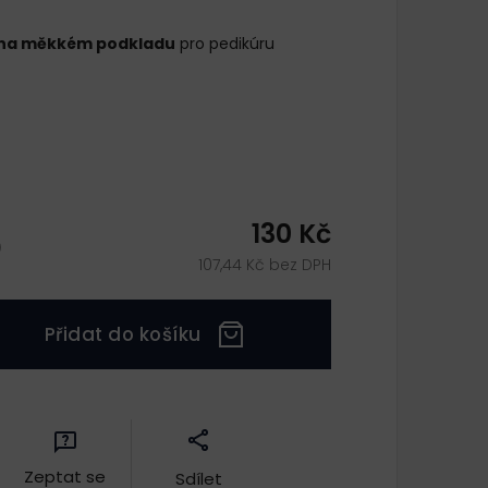
y na měkkém podkladu
pro pedikúru
130 Kč
)
107,44 Kč bez DPH
Přidat do košíku
Zeptat se
Sdílet