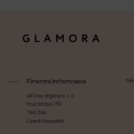
Na
Firemní informace
All Day digital s. r. o.
Pod Strání 751
760 Zlín
Czech Republic