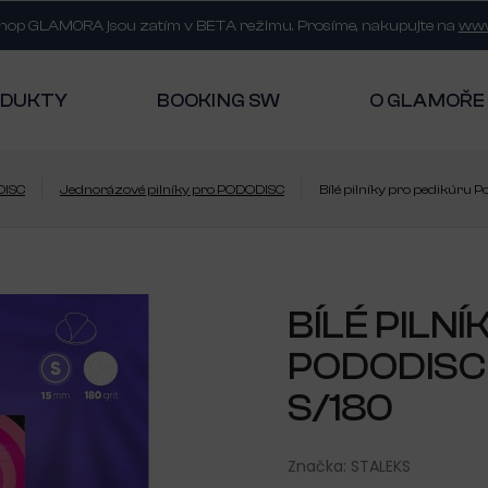
shop GLAMORA jsou zatím v BETA režimu. Prosíme, nakupujte na
www
ODUKTY
BOOKING SW
O GLAMOŘE
ISC
Jednorázové pilníky pro PODODISC
Bílé pilníky pro pedikúru P
BÍLÉ PILN
PODODISC
S/180
Značka:
STALEKS