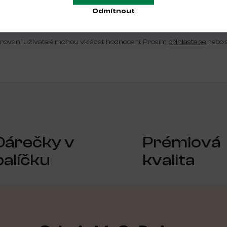
Odmítnout
Buďte první, kdo napíše příspěvek k této položce.
trovaní uživatelé mohou vkládat hodnocení. Prosím
přihlaste se
nebo 
Dárečky v
Prémiová
balíčku
kvalita