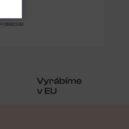
se
registrujte
.
Vyrábíme
v EU