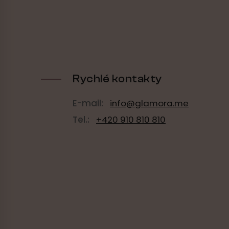
t
í
Rychlé kontakty
E-mail:
info@glamora.me
Tel.:
+420 910 810 810