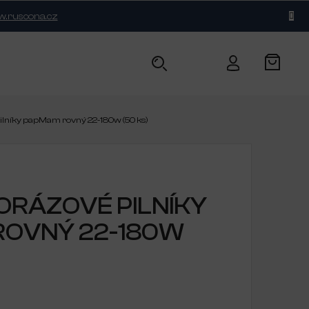
.ruscona.cz
BLOG
KONTAKT
pilníky papMam rovný 22-180w (50 ks)
ORÁZOVÉ PILNÍKY
OVNÝ 22-180W