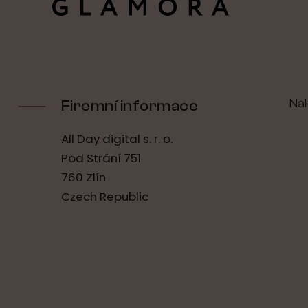
Na
Firemní informace
All Day digital s. r. o.
Pod Strání 751
760 Zlín
Czech Republic