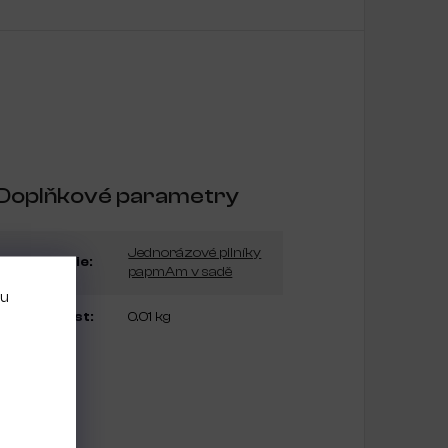
Doplňkové parametry
Jednorázové pilníky
Kategorie
:
papmAm v sadě
bu
Hmotnost
:
0.01 kg