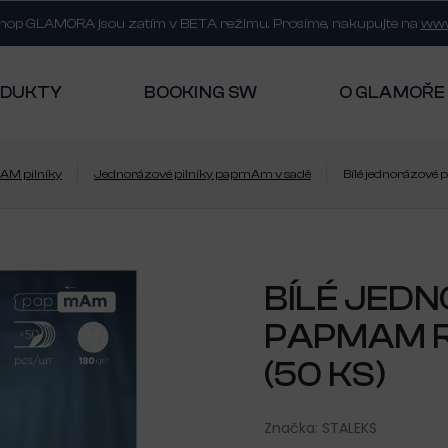
shop GLAMORA jsou zatím v BETA režimu. Prosíme, nakupujte na
www
ODUKTY
BOOKING SW
O GLAMOŘE
AM pilníky
Jednorázové pilníky papmAm v sadě
Bílé jednorázové 
BÍLÉ JEDN
PAPMAM R
(50 KS)
Značka:
STALEKS