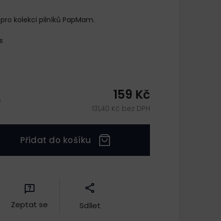
 pro kolekci pilníků PapMam.
ks
159 Kč
)
131,40 Kč bez DPH
Přidat do košíku
Zeptat se
Sdílet