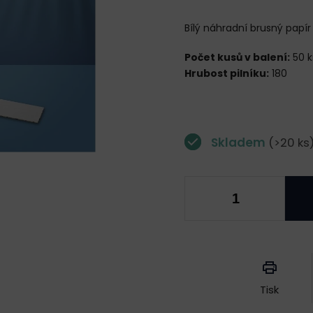
Bílý náhradní brusný papír
Počet kusů v balení:
50 
Hrubost pilníku:
180
Skladem
(>20 ks
Měrná
cena:
Tisk