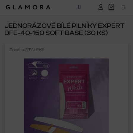
Přejít
na
JEDNORÁZOVÉ BÍLÉ PILNÍKY EXPERT
obsah
DFE-40-150 SOFT BASE (30 KS)
Značka:
STALEKS