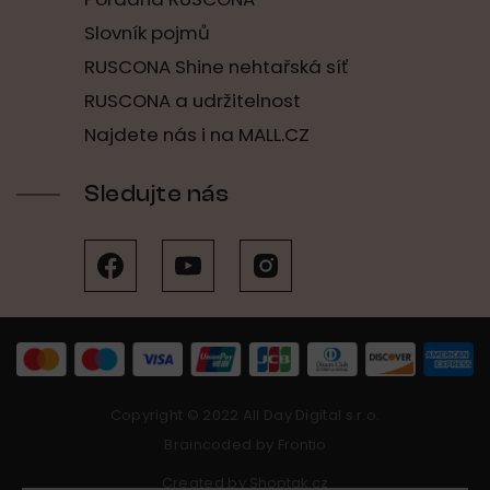
Slovník pojmů
RUSCONA Shine nehtařská síť
RUSCONA a udržitelnost
Najdete nás i na MALL.CZ
Sledujte nás
Copyright © 2022 All Day Digital s.r.o.
Braincoded by
Frontio
Created by
Shoptak.cz