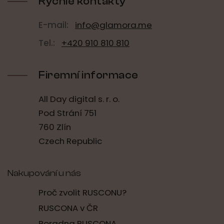
í
Rychlé kontakty
E-mail:
info@glamora.me
Tel.:
+420 910 810 810
Firemní informace
All Day digital s. r. o.
Pod Strání 751
760 Zlín
Czech Republic
Nakupování u nás
Proč zvolit RUSCONU?
RUSCONA v ČR
Poradna RUSCONA