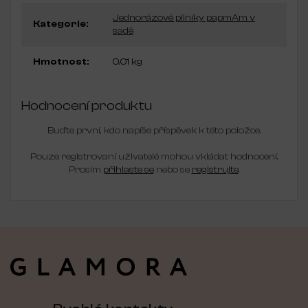
Jednorázové pilníky papmAm v
Kategorie
:
sadě
Hmotnost
:
0.01 kg
Hodnocení produktu
Buďte první, kdo napíše příspěvek k této položce.
Pouze registrovaní uživatelé mohou vkládat hodnocení.
Prosím
přihlaste se
nebo se
registrujte
.
Z
á
p
a
t