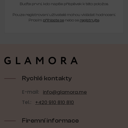
Buďte první, kdo napíše příspěvek k této položce.
Pouze registrovaní uživatelé mohou vkládat hodnocení.
Prosím
přihlaste se
nebo se
registrujte
.
Z
á
p
a
t
í
Rychlé kontakty
E-mail:
info@glamora.me
Tel.:
+420 910 810 810
Firemní informace