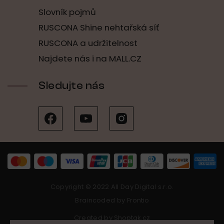
Slovník pojmů
RUSCONA Shine nehtařská síť
RUSCONA a udržitelnost
Najdete nás i na MALL.CZ
Sledujte nás
Copyright © 2022 All Day Digital s.r.o.
Braincoded by
Frontio
Created by
Shoptak.cz