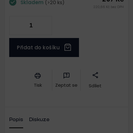
Skladem
(>20 ks)
220,66 Kč bez DPH
Přidat do košíku
Měrná
cena:
Tisk
Zeptat se
Sdílet
Popis
Diskuze