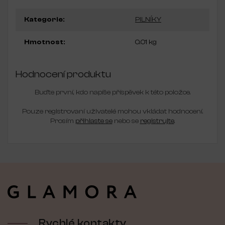
Kategorie
:
PILNÍKY
Hmotnost
:
0.01 kg
Hodnocení produktu
Buďte první, kdo napíše příspěvek k této položce.
Pouze registrovaní uživatelé mohou vkládat hodnocení.
Prosím
přihlaste se
nebo se
registrujte
.
Z
á
p
a
t
í
Rychlé kontakty