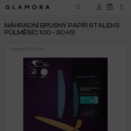
Přejít
na
NÁHRADNÍ BRUSNÝ PAPÍR STALEKS
obsah
PŮLMĚSÍC 100 - 30 KS
Značka:
STALEKS