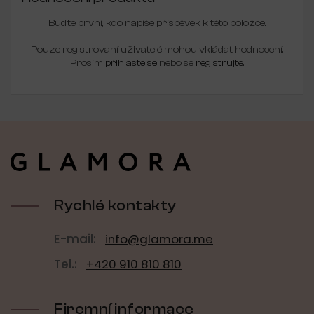
Buďte první, kdo napíše příspěvek k této položce.
Pouze registrovaní uživatelé mohou vkládat hodnocení.
Prosím
přihlaste se
nebo se
registrujte
.
Z
á
p
a
t
í
Rychlé kontakty
E-mail:
info@glamora.me
Tel.:
+420 910 810 810
Firemní informace