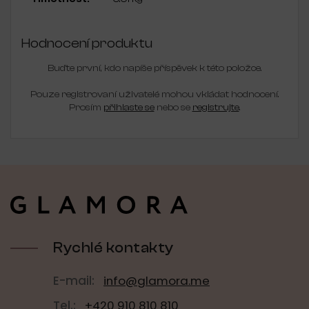
Hodnocení produktu
Buďte první, kdo napíše příspěvek k této položce.
Pouze registrovaní uživatelé mohou vkládat hodnocení.
Prosím
přihlaste se
nebo se
registrujte
.
Z
á
p
a
t
í
Rychlé kontakty
E-mail:
info@glamora.me
Tel.:
+420 910 810 810