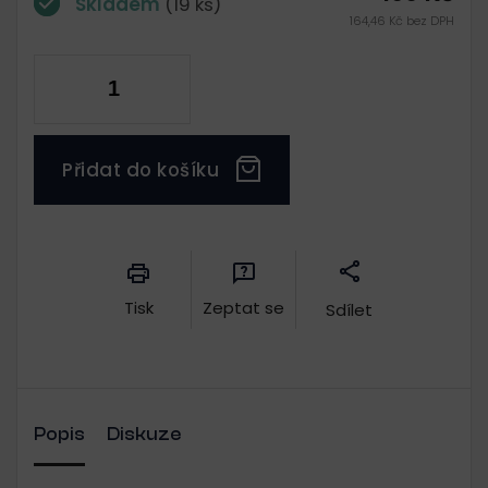
Skladem
(19 ks)
164,46 Kč bez DPH
Přidat do košíku
Měrná
cena:
Tisk
Zeptat se
Sdílet
Popis
Diskuze