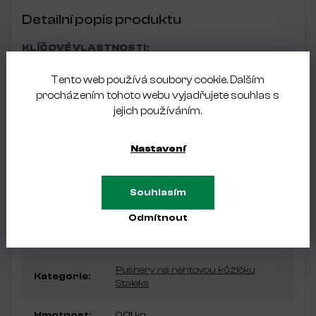
Detailní popis produktu
KLÍČOVÉ VLASTNOSTI:
obdélníkový plochý pusher + kroužek
Tento web používá soubory cookie. Dalším
snadné zatlačování kůžičky bez námahy
procházením tohoto webu vyjadřujete souhlas s
speciální kroužek pro čištění nánosů kůže z nehtové
jejich používáním.
ploténky
profesionální ruční broušení
doporučeno pro manikúru i pedikúru
Nastavení
protiskluzová rukojeť pro vynikající úchop
dodatečná odolnost proti korozi díky leštění brusnou
pastou GOI
Souhlasím
nerezová ocel AISI 420
Odmítnout
Doplňkové parametry
Pushery na nehtovou kůžičku
Kategorie
:
Staleks
Hmotnost
:
0.01 kg