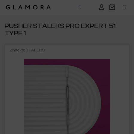
Přejít
na
PUSHER STALEKS PRO EXPERT 51
obsah
TYPE 1
Značka:
STALEKS