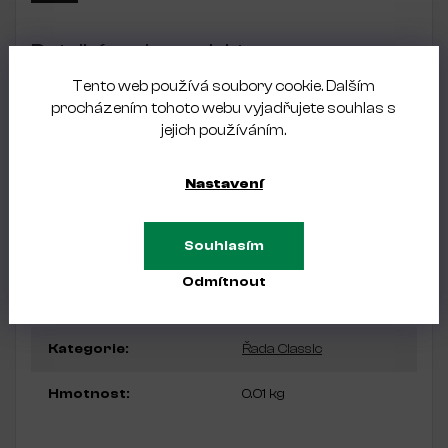
Detailní popis produktu
Tento web používá soubory cookie. Dalším
KLÍČOVÉ VLASTNOSTI:
procházením tohoto webu vyjadřujete souhlas s
Vysoce kvalitní ocel 30X13 (Aisi 420)
jejich používáním.
tvrdost oceli 47-50HRC
čistý a přesný řez díky ostrým břitům, broušeným
Nastavení
ručně
ostření je přizpůsobeno pro domácí použití
leštění pastou GOI zajišťuje odolnost proti korozi
stylový lesklý povrch
Souhlasím
Odmítnout
Doplňkové parametry
Kategorie
:
Řada Classic
Hmotnost
:
0.01 kg