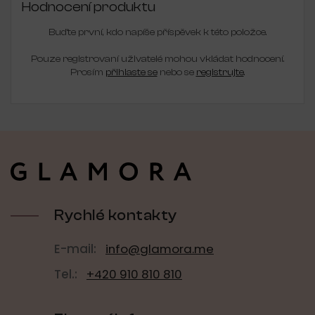
Hodnocení produktu
Buďte první, kdo napíše příspěvek k této položce.
Pouze registrovaní uživatelé mohou vkládat hodnocení.
Prosím
přihlaste se
nebo se
registrujte
.
Z
á
p
a
t
í
Rychlé kontakty
E-mail:
info@glamora.me
Tel.:
+420 910 810 810