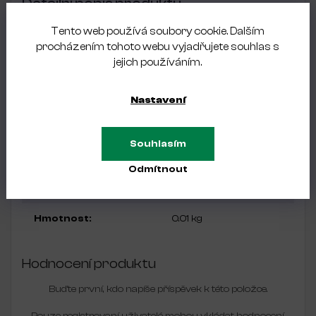
Detailní popis produktu
Tento web používá soubory cookie. Dalším
KLÍČOVÉ VLASTNOSTI:
procházením tohoto webu vyjadřujete souhlas s
širší čepele
jejich používáním.
přesný řez kopírující tvar nehtu s mírně zakřivenými
čepelemi
klasická velikost otvoru pro prst
Nastavení
dodatečná odolnost proti korozi
Souhlasím
Doplňkové parametry
Odmítnout
Kategorie
:
Řada Smart
Hmotnost
:
0.01 kg
Hodnocení produktu
Buďte první, kdo napíše příspěvek k této položce.