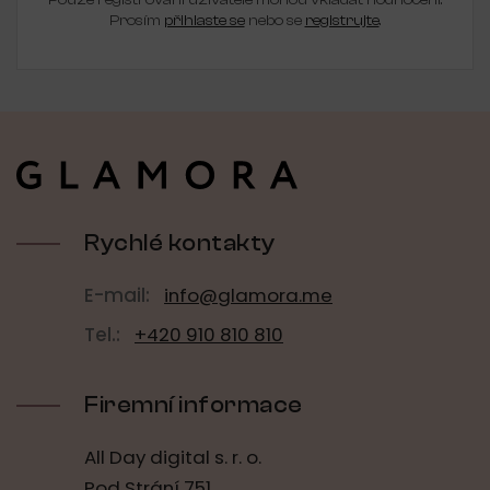
Pouze registrovaní uživatelé mohou vkládat hodnocení.
Prosím
přihlaste se
nebo se
registrujte
.
Z
á
p
a
t
í
Rychlé kontakty
E-mail:
info@glamora.me
Tel.:
+420 910 810 810
Firemní informace
All Day digital s. r. o.
Pod Strání 751