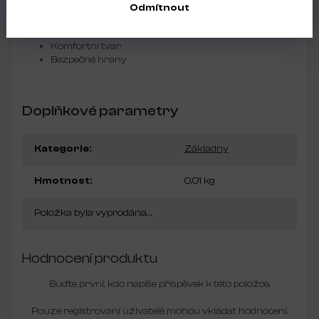
Možnost sterilizace v profesionálních přístrojích
Odmítnout
Vyměnitelné brusné papíry
Pečlivě ošetřený broušený povrch
Komfortní tvar
Bezpečné hrany
Doplňkové parametry
Kategorie
:
Základny
Hmotnost
:
0.01 kg
Položka byla vyprodána…
Hodnocení produktu
Buďte první, kdo napíše příspěvek k této položce.
Pouze registrovaní uživatelé mohou vkládat hodnocení.