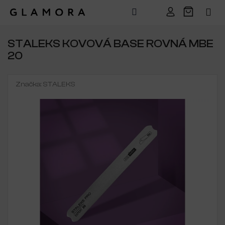
Přejít
na
STALEKS KOVOVÁ BASE ROVNÁ MBE
obsah
20
Značka:
STALEKS