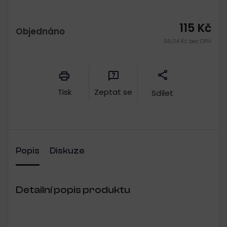
115 Kč
Objednáno
95,04 Kč bez DPH
Měrná
cena:
Tisk
Zeptat se
Sdílet
Popis
Diskuze
Detailní popis produktu