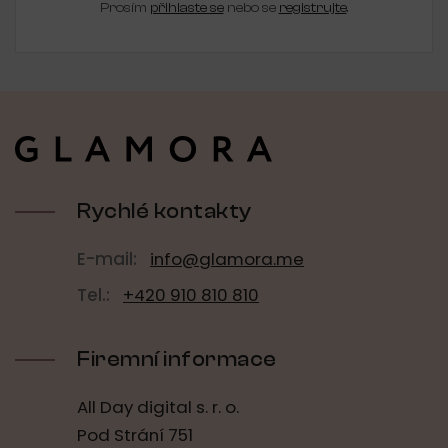
Prosím
přihlaste se
nebo se
registrujte
.
Z
á
p
a
t
í
Rychlé kontakty
E-mail:
info@glamora.me
Tel.:
+420 910 810 810
Firemní informace
All Day digital s. r. o.
Pod Strání 751